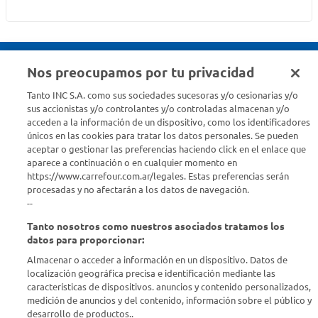
Nos preocupamos por tu privacidad
Seguinos en :
Tanto INC S.A. como sus sociedades sucesoras y/o cesionarias y/o
sus accionistas y/o controlantes y/o controladas almacenan y/o
acceden a la información de un dispositivo, como los identificadores
Estamos para ayudarte
únicos en las cookies para tratar los datos personales. Se pueden
aceptar o gestionar las preferencias haciendo click en el enlace que
¿Tenés una consulta? Comunicate con nosotros
acá
aparece a continuación o en cualquier momento en
https://www.carrefour.com.ar/legales. Estas preferencias serán
Descubrí Carrefour
procesadas y no afectarán a los datos de navegación.
--
Tanto nosotros como nuestros asociados tratamos los
Conocenos
datos para proporcionar:
Almacenar o acceder a información en un dispositivo. Datos de
Info útil
localización geográfica precisa e identificación mediante las
características de dispositivos. anuncios y contenido personalizados,
medición de anuncios y del contenido, información sobre el público y
Comprá Online
desarrollo de productos..