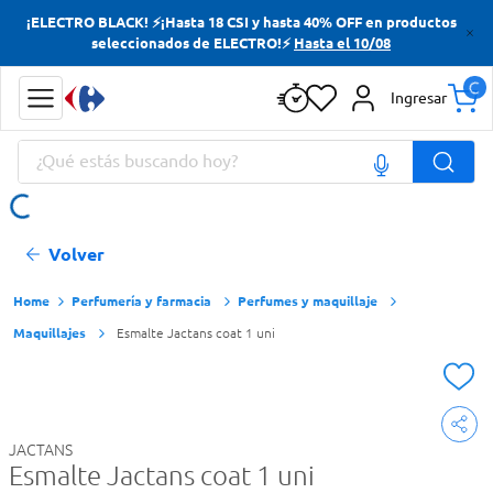
¡ELECTRO BLACK! ⚡¡Hasta 18 CSI y hasta 40% OFF en productos
Términos más buscados
seleccionados de ELECTRO!⚡
Hasta el 10/08
Yerba
Ingresar
Cerveza
¿Qué estás buscando hoy?
Doves
Jabon Tocador
Términos más buscados
Volver
Yerba
Cerveza
Perfumería y farmacia
Perfumes y maquillaje
Maquillajes
Esmalte Jactans coat 1 uni
Doves
Jabon Tocador
JACTANS
Esmalte Jactans coat 1 uni