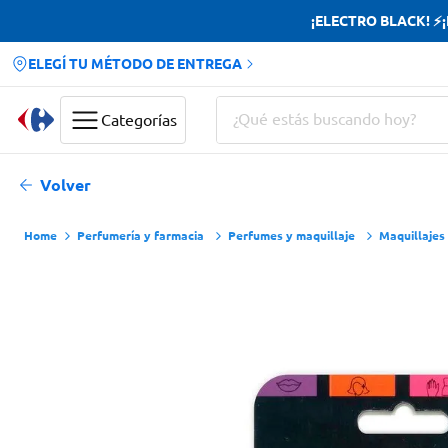
¡ELECTRO BLACK! ⚡¡H
ELEGÍ TU MÉTODO DE ENTREGA
¿Qué estás buscando hoy?
Categorías
Términos más buscados
Volver
Yerba
Perfumería y farmacia
Perfumes y maquillaje
Maquillajes
Cerveza
Papas Fritas
Doves