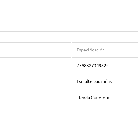
Especificación
7798327349829
Esmalte para uñas
Tienda Carrefour