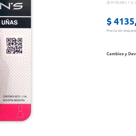
$
4135
,
00
1 U.
$
4135
Precio sin Impues
Cambios y Dev