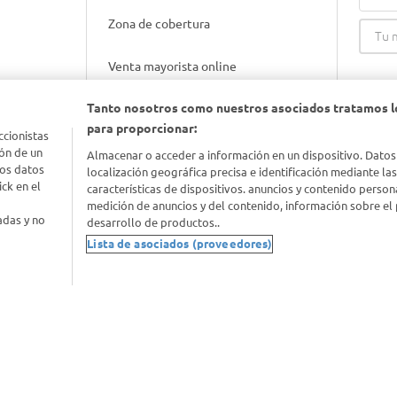
Zona de cobertura
Venta mayorista online
Tanto nosotros como nuestros asociados tratamos l
Gift cards empresariales
para proporcionar:
ccionistas
ón de un
Almacenar o acceder a información en un dispositivo. Datos
los datos
localización geográfica precisa e identificación mediante la
ck en el
características de dispositivos. anuncios y contenido person
medición de anuncios y del contenido, información sobre el 
adas y no
desarrollo de productos..
Lista de asociados (proveedores)
nimal
idad