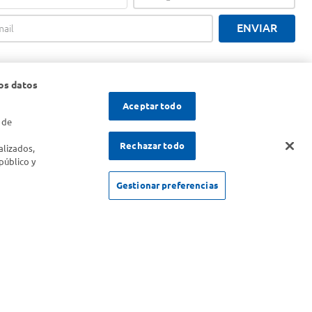
ENVIAR
os datos
Aceptar todo
 de
s
Rechazar todo
alizados,
público y
Gestionar preferencias
SOLICITUD DE ARREPENTIMIENTO