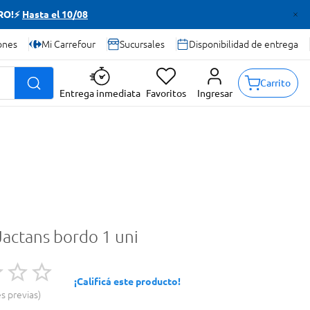
TRO!⚡
Hasta el 10/08
ones
Mi Carrefour
Sucursales
Disponibilidad de entrega
Carrito
Entrega inmediata
Favoritos
Ingresar
Jactans bordo 1 uni
¡Calificá este producto!
es previas