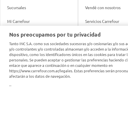
Sucursales
Vendé con nosotros
Mi Carrefour
Servicios Carrefour
Info útil
Nos preocupamos por tu privacidad
Productos Carrefour
Legales
Tanto INC S.A. como sus sociedades sucesoras y/o cesionarias y/o sus a
Tarjeta Mi Carrefour
y/o controlantes y/o controladas almacenan y/o acceden a la informaci
Tasas de interés
dispositivo, como los identificadores únicos en las cookies para tratar 
personales. Se pueden aceptar o gestionar las preferencias haciendo cli
Panel Carrefour
enlace que aparece a continuación o en cualquier momento en
Contacto
https://www.carrefour.com.ar/legales. Estas preferencias serán proces
Puntos Verdes
afectarán a los datos de navegación.
Acuerdo con Acyma
--
App Carrefour
Política de Bienestar A
Comprometidos Carrefour
Reporte de Sustentabil