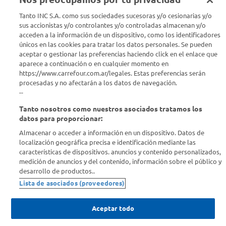
Seguinos en :
Tanto INC S.A. como sus sociedades sucesoras y/o cesionarias y/o
sus accionistas y/o controlantes y/o controladas almacenan y/o
acceden a la información de un dispositivo, como los identificadores
Estamos para ayudarte
únicos en las cookies para tratar los datos personales. Se pueden
aceptar o gestionar las preferencias haciendo click en el enlace que
¿Tenés una consulta? Comunicate con nosotros
acá
aparece a continuación o en cualquier momento en
https://www.carrefour.com.ar/legales. Estas preferencias serán
Descubrí Carrefour
procesadas y no afectarán a los datos de navegación.
--
Tanto nosotros como nuestros asociados tratamos los
Conocenos
datos para proporcionar:
Almacenar o acceder a información en un dispositivo. Datos de
Info útil
localización geográfica precisa e identificación mediante las
características de dispositivos. anuncios y contenido personalizados,
medición de anuncios y del contenido, información sobre el público y
Comprá Online
desarrollo de productos..
Lista de asociados (proveedores)
Enterate de nuestras ofertas
Dejanos tu mail para recibir todas las ofertas y promociones antes
Aceptar todo
que nadie.