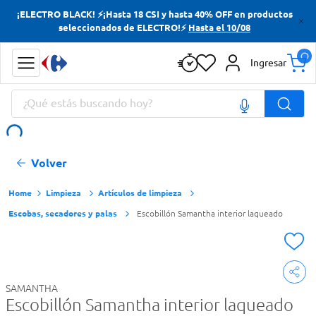
¡ELECTRO BLACK! ⚡¡Hasta 18 CSI y hasta 40% OFF en productos
Términos más buscados
seleccionados de ELECTRO!⚡
Hasta el 10/08
Yerba
Ingresar
Cerveza
¿Qué estás buscando hoy?
Doves
Papas Fritas
Términos más buscados
Volver
Yerba
Cerveza
Limpieza
Artículos de limpieza
Escobas, secadores y palas
Escobillón Samantha interior laqueado
Doves
Papas Fritas
SAMANTHA
Escobillón Samantha interior laqueado