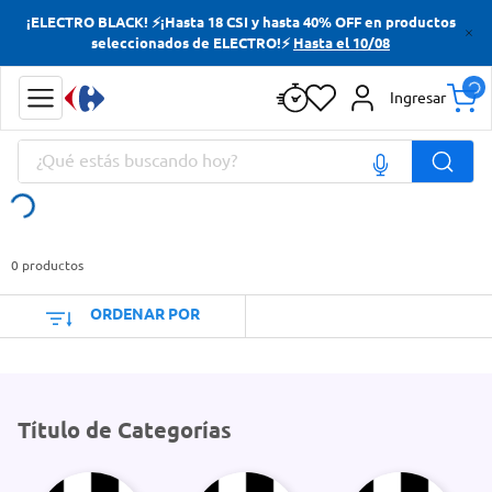
¡ELECTRO BLACK! ⚡¡Hasta 18 CSI y hasta 40% OFF en productos
Términos más buscados
seleccionados de ELECTRO!⚡
Hasta el 10/08
Yerba
Ingresar
Cerveza
¿Qué estás buscando hoy?
Doves
Jabon Tocador
Términos más buscados
Yerba
0
productos
Cerveza
ORDENAR POR
Doves
Jabon Tocador
Título de Categorías