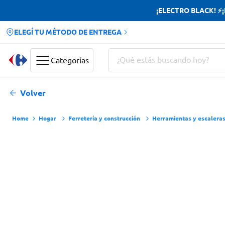
¡ELECTRO BLACK! ⚡¡H
ELEGÍ TU MÉTODO DE ENTREGA
¿Qué estás buscando hoy?
Categorías
Términos más buscados
Volver
Yerba
Hogar
Ferretería y construcción
Herramientas y escalera
Cerveza
Papas Fritas
Doves