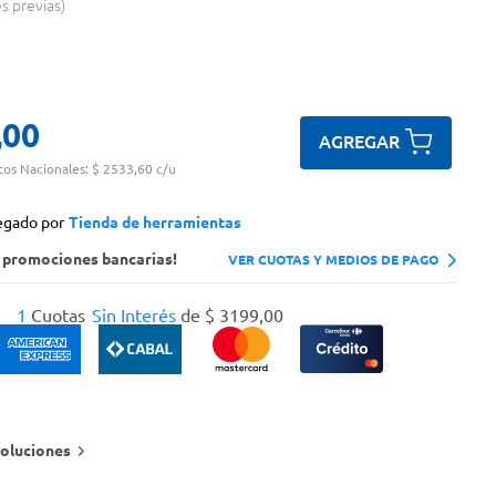
es previas
,
00
AGREGAR
tos Nacionales:
$ 2533,60 c/u
egado por
Tienda de herramientas
s promociones bancarias!
VER CUOTAS Y MEDIOS DE PAGO
1
Cuotas
Sin Interés
de
$
3199
,
00
oluciones