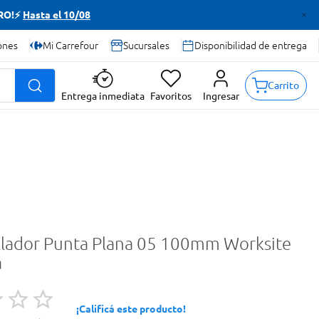
TRO!⚡
Hasta el 10/08
ones
Mi Carrefour
Sucursales
Disponibilidad de entrega
Carrito
Entrega inmediata
Favoritos
Ingresar
llador Punta Plana 05 100mm Worksite
a
¡Calificá este producto!