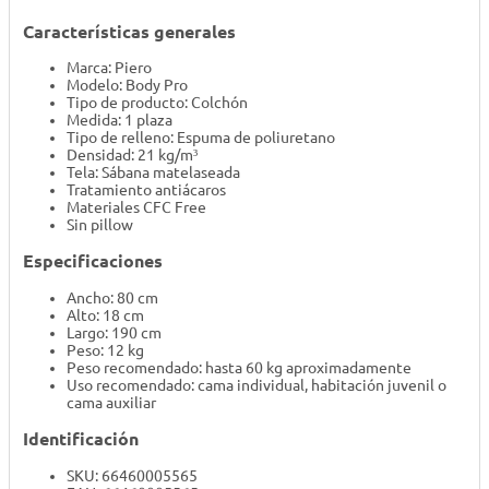
Características generales
Marca: Piero
Modelo: Body Pro
Tipo de producto: Colchón
Medida: 1 plaza
Tipo de relleno: Espuma de poliuretano
Densidad: 21 kg/m³
Tela: Sábana matelaseada
Tratamiento antiácaros
Materiales CFC Free
Sin pillow
Especificaciones
Ancho: 80 cm
Alto: 18 cm
Largo: 190 cm
Peso: 12 kg
Peso recomendado: hasta 60 kg aproximadamente
Uso recomendado: cama individual, habitación juvenil o
cama auxiliar
Identificación
SKU: 66460005565