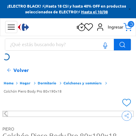
¡ELECTRO BLACK! ⚡¡Hasta 18 CSI y hasta 40% OFF en productos
Términos más buscados
seleccionados de ELECTRO!⚡
Hasta el 10/08
Yerba
Ingresar
Cerveza
¿Qué estás buscando hoy?
Papas Fritas
Doves
Términos más buscados
Volver
Yerba
Cerveza
Hogar
Dormitorio
Colchones y sommiers
Colchón Piero Body Pro 80x190x18
Papas Fritas
Doves
PIERO