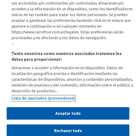
sus accionistas y/o controlantes y/o controladas almacenan y/o
acceden a la información de un dispositivo, como los identificadores
Estamos para ayudarte
únicos en las cookies para tratar los datos personales. Se pueden
aceptar o gestionar las preferencias haciendo click en el enlace que
¿Tenés una consulta? Comunicate con nosotros
acá
aparece a continuación o en cualquier momento en
https://www.carrefour.com.ar/legales. Estas preferencias serán
Descubrí Carrefour
procesadas y no afectarán a los datos de navegación.
--
Tanto nosotros como nuestros asociados tratamos los
Conocenos
datos para proporcionar:
Almacenar o acceder a información en un dispositivo. Datos de
Info útil
localización geográfica precisa e identificación mediante las
características de dispositivos. anuncios y contenido personalizados,
medición de anuncios y del contenido, información sobre el público y
Comprá Online
desarrollo de productos..
Lista de asociados (proveedores)
Enterate de nuestras ofertas
Dejanos tu mail para recibir todas las ofertas y promociones antes
Aceptar todo
que nadie.
Rechazar todo
Provincia