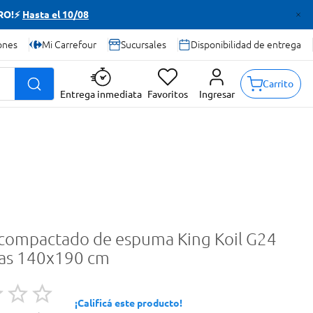
TRO!⚡
Hasta el 10/08
ones
Mi Carrefour
Sucursales
Disponibilidad de entrega
Carrito
Entrega inmediata
Favoritos
Ingresar
compactado de espuma King Koil G24
zas 140x190 cm
¡Calificá este producto!