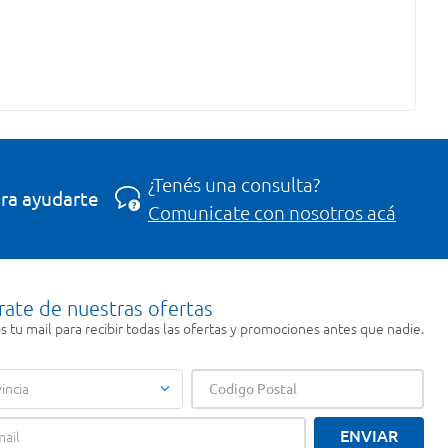
¿Tenés una consulta?
ra ayudarte
Comunicate con nosotros acá
rate de nuestras ofertas
 tu mail para recibir todas las ofertas y promociones antes que nadie.
incia
ENVIAR