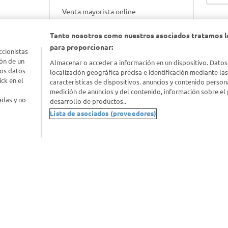
Venta mayorista online
Tanto nosotros como nuestros asociados tratamos l
Gift cards empresariales
para proporcionar:
ccionistas
ón de un
Almacenar o acceder a información en un dispositivo. Datos
los datos
localización geográfica precisa e identificación mediante la
ck en el
características de dispositivos. anuncios y contenido person
medición de anuncios y del contenido, información sobre el 
adas y no
desarrollo de productos..
Lista de asociados (proveedores)
nimal
idad