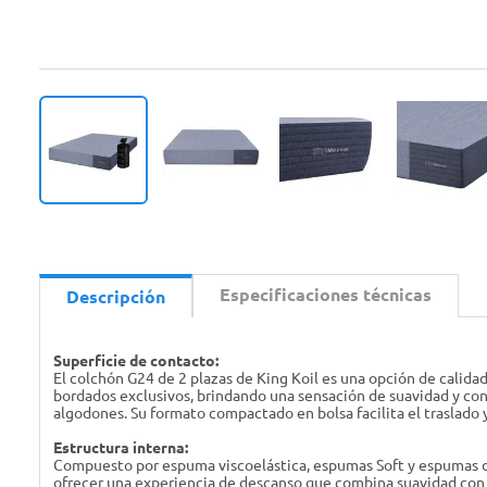
Especificaciones técnicas
Descripción
Superficie de contacto:
El colchón G24 de 2 plazas de King Koil es una opción de calida
bordados exclusivos, brindando una sensación de suavidad y conf
algodones. Su formato compactado en bolsa facilita el traslado 
Estructura interna:
Compuesto por espuma viscoelástica, espumas Soft y espumas de 
ofrecer una experiencia de descanso que combina suavidad con