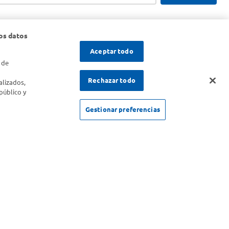
os datos
Aceptar todo
 de
s
Rechazar todo
alizados,
público y
Gestionar preferencias
SOLICITUD DE ARREPENTIMIENTO