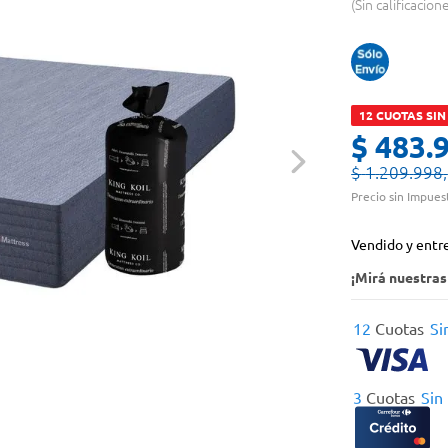
Sin calificacion
12 CUOTAS SIN
$
483
.
$
1
.
209
.
998
,
Precio sin Impues
Vendido y entr
¡Mirá nuestra
12
Cuotas
Si
3
Cuotas
Sin