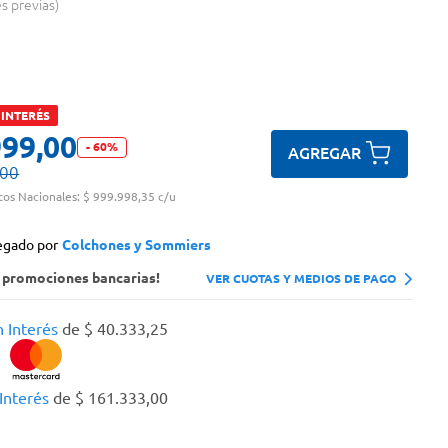
es previas
 INTERÉS
999
,
00
-
60
%
AGREGAR
00
tos Nacionales:
$ 999.998,35 c/u
egado por
Colchones y Sommiers
s promociones bancarias!
VER CUOTAS Y MEDIOS DE PAGO
n Interés
de
$
40
.
333
,
25
 Interés
de
$
161
.
333
,
00