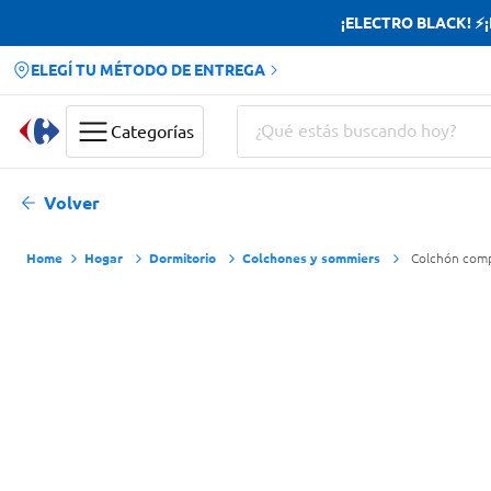
¡ELECTRO BLACK! ⚡¡H
ELEGÍ TU MÉTODO DE ENTREGA
¿Qué estás buscando hoy?
Categorías
Términos más buscados
Volver
Yerba
Hogar
Dormitorio
Colchones y sommiers
Colchón comp
Cerveza
Doves
Papas Fritas