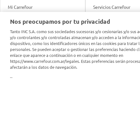
Mi Carrefour
Servicios Carrefour
Info útil
Nos preocupamos por tu privacidad
Productos Carrefour
Legales
Tanto INC S.A. como sus sociedades sucesoras y/o cesionarias y/o sus a
Tarjeta Mi Carrefour
y/o controlantes y/o controladas almacenan y/o acceden a la informaci
Tasas de interés
dispositivo, como los identificadores únicos en las cookies para tratar 
personales. Se pueden aceptar o gestionar las preferencias haciendo cli
Panel Carrefour
enlace que aparece a continuación o en cualquier momento en
Contacto
https://www.carrefour.com.ar/legales. Estas preferencias serán proces
Puntos Verdes
afectarán a los datos de navegación.
Acuerdo con Acyma
--
App Carrefour
Política de Bienestar A
Comprometidos Carrefour
Reporte de Sustentabil