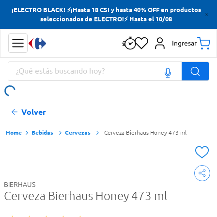
¡ELECTRO BLACK! ⚡¡Hasta 18 CSI y hasta 40% OFF en productos
Términos más buscados
seleccionados de ELECTRO!⚡
Hasta el 10/08
Yerba
Ingresar
Cerveza
¿Qué estás buscando hoy?
Doves
Jabon Tocador
Términos más buscados
Volver
Yerba
Cerveza
Bebidas
Cervezas
Cerveza Bierhaus Honey 473 ml
Doves
Jabon Tocador
BIERHAUS
Cerveza Bierhaus Honey 473 ml