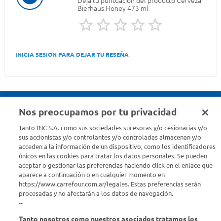
Deja tu puntuación del producto
Cerveza
Bierhaus Honey 473 ml
INICIA SESION PARA DEJAR TU RESEÑA
Nos preocupamos por tu privacidad
Seguinos en :
Tanto INC S.A. como sus sociedades sucesoras y/o cesionarias y/o
sus accionistas y/o controlantes y/o controladas almacenan y/o
acceden a la información de un dispositivo, como los identificadores
Estamos para ayudarte
únicos en las cookies para tratar los datos personales. Se pueden
aceptar o gestionar las preferencias haciendo click en el enlace que
¿Tenés una consulta? Comunicate con nosotros
acá
aparece a continuación o en cualquier momento en
https://www.carrefour.com.ar/legales. Estas preferencias serán
Descubrí Carrefour
procesadas y no afectarán a los datos de navegación.
--
Tanto nosotros como nuestros asociados tratamos los
Conocenos