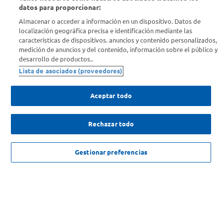
datos para proporcionar:
Almacenar o acceder a información en un dispositivo. Datos de
Info útil
localización geográfica precisa e identificación mediante las
características de dispositivos. anuncios y contenido personalizados,
medición de anuncios y del contenido, información sobre el público y
Comprá Online
desarrollo de productos..
Lista de asociados (proveedores)
Enterate de nuestras ofertas
Dejanos tu mail para recibir todas las ofertas y promociones antes
Aceptar todo
que nadie.
Rechazar todo
Provincia
ENVIAR
NO DISPONIBLE
Gestionar preferencias