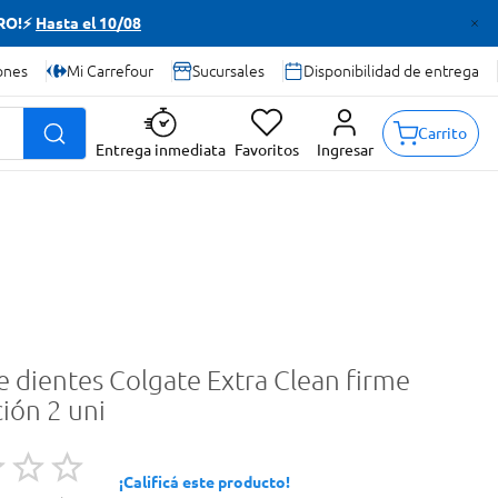
TRO!⚡
Hasta el 10/08
ones
Mi Carrefour
Sucursales
Disponibilidad de entrega
Carrito
Entrega inmediata
Favoritos
Ingresar
e dientes Colgate Extra Clean firme
ión 2 uni
¡Calificá este producto!