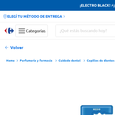
¡ELECTRO BLACK! ⚡¡H
ELEGÍ TU MÉTODO DE ENTREGA
¿Qué estás buscando hoy?
Categorías
Términos más buscados
Volver
Yerba
Perfumería y farmacia
Cuidado dental
Cepillos de dientes
Cerveza
Doves
Jabon Tocador