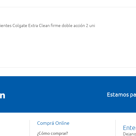
ientes Colgate Extra Clean firme doble acción 2 uni
Estamos pa
Comprá Online
Ente
¿Cómo comprar?
Dejanos