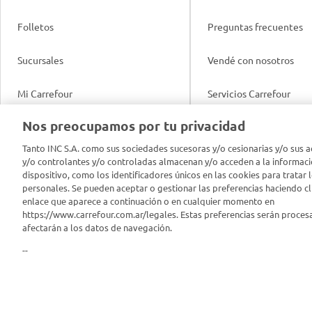
Folletos
Preguntas frecuentes
Sucursales
Vendé con nosotros
Mi Carrefour
Servicios Carrefour
Info útil
Nos preocupamos por tu privacidad
Productos Carrefour
Legales
Tanto INC S.A. como sus sociedades sucesoras y/o cesionarias y/o sus a
Tarjeta Mi Carrefour
y/o controlantes y/o controladas almacenan y/o acceden a la informaci
Tasas de interés
dispositivo, como los identificadores únicos en las cookies para tratar 
personales. Se pueden aceptar o gestionar las preferencias haciendo cli
Panel Carrefour
enlace que aparece a continuación o en cualquier momento en
Contacto
https://www.carrefour.com.ar/legales. Estas preferencias serán proces
Puntos Verdes
afectarán a los datos de navegación.
Acuerdo con Acyma
--
App Carrefour
Política de Bienestar A
Comprometidos Carrefour
Reporte de Sustentabil