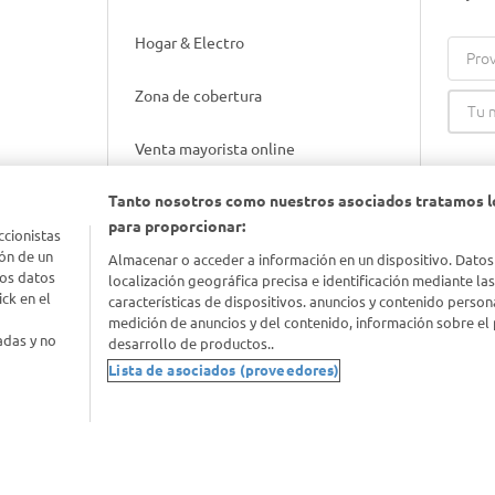
Hogar & Electro
Prov
Zona de cobertura
Venta mayorista online
Tanto nosotros como nuestros asociados tratamos l
Gift cards empresariales
para proporcionar:
ccionistas
ón de un
Almacenar o acceder a información en un dispositivo. Datos
los datos
localización geográfica precisa e identificación mediante la
ck en el
características de dispositivos. anuncios y contenido person
medición de anuncios y del contenido, información sobre el 
adas y no
desarrollo de productos..
Lista de asociados (proveedores)
nimal
idad