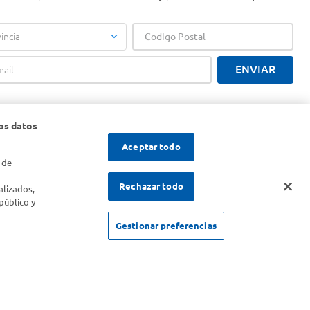
incia
ENVIAR
os datos
Aceptar todo
 de
s
Rechazar todo
alizados,
público y
Gestionar preferencias