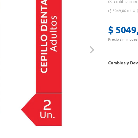
Sin calificacion
$
5049
,
00
1 U.
$
5049
Precio sin Impues
Cambios y Dev