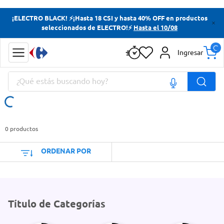
Términos más buscados
¡ELECTRO BLACK! ⚡¡Hasta 18 CSI y hasta 40% OFF en productos
seleccionados de ELECTRO!⚡
Hasta el 10/08
Yerba
Cerveza
Ingresar
Doves
¿Qué estás buscando hoy?
Papas Fritas
Términos más buscados
Yerba
0
productos
Cerveza
ORDENAR POR
Doves
Papas Fritas
Título de Categorías