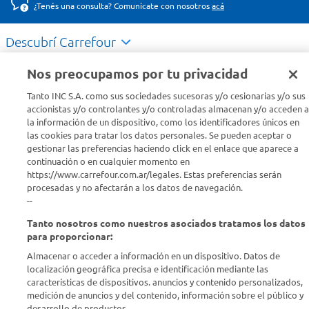
¿Tenés una consulta? Comunicate con nosotros
acá
Descubrí Carrefour
Nos preocupamos por tu privacidad
Conocenos
Tanto INC S.A. como sus sociedades sucesoras y/o cesionarias y/o sus
accionistas y/o controlantes y/o controladas almacenan y/o acceden a
Info útil
la información de un dispositivo, como los identificadores únicos en
las cookies para tratar los datos personales. Se pueden aceptar o
gestionar las preferencias haciendo click en el enlace que aparece a
Comprá Online
continuación o en cualquier momento en
https://www.carrefour.com.ar/legales. Estas preferencias serán
procesadas y no afectarán a los datos de navegación.
Enterate de nuestras ofertas
--
Dejanos tu mail para recibir todas las ofertas y promociones antes
que nadie.
Tanto nosotros como nuestros asociados tratamos los datos
para proporcionar:
Almacenar o acceder a información en un dispositivo. Datos de
Provincia
localización geográfica precisa e identificación mediante las
características de dispositivos. anuncios y contenido personalizados,
ENVIAR
medición de anuncios y del contenido, información sobre el público y
desarrollo de productos..