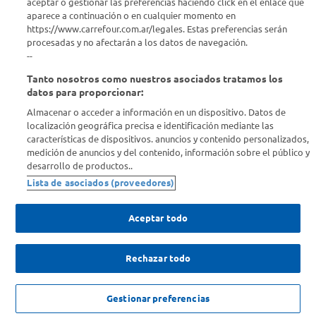
aceptar o gestionar las preferencias haciendo click en el enlace que
¿Tenés una consulta? Comunicate con nosotros
acá
aparece a continuación o en cualquier momento en
https://www.carrefour.com.ar/legales. Estas preferencias serán
Descubrí Carrefour
procesadas y no afectarán a los datos de navegación.
--
Tanto nosotros como nuestros asociados tratamos los
Conocenos
datos para proporcionar:
Almacenar o acceder a información en un dispositivo. Datos de
Info útil
localización geográfica precisa e identificación mediante las
características de dispositivos. anuncios y contenido personalizados,
medición de anuncios y del contenido, información sobre el público y
Comprá Online
desarrollo de productos..
Lista de asociados (proveedores)
Enterate de nuestras ofertas
Dejanos tu mail para recibir todas las ofertas y promociones antes
Aceptar todo
que nadie.
Rechazar todo
Provincia
ENVIAR
NO DISPONIBLE
Gestionar preferencias