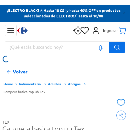
Términos más buscados
¡ELECTRO BLACK! ⚡¡Hasta 18 CSI y hasta 40% OFF en productos
seleccionados de ELECTRO!⚡
Hasta el 10/08
Yerba
Cerveza
Ingresar
Doves
¿Qué estás buscando hoy?
Papas Fritas
Términos más buscados
Volver
Yerba
Cerveza
Indumentaria
Adultos
Abrigos
Campera basica top ub Tex
Doves
Papas Fritas
TEX
Campera basica top ub Tex