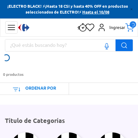
¡ELECTRO BLACK! ⚡¡Hasta 18 CSI y hasta 40% OFF en productos
Términos más buscados
seleccionados de ELECTRO!⚡
Hasta el 10/08
Yerba
Ingresar
Cerveza
¿Qué estás buscando hoy?
Doves
Jabon Tocador
Términos más buscados
Yerba
0
productos
Cerveza
ORDENAR POR
Doves
Jabon Tocador
Título de Categorías