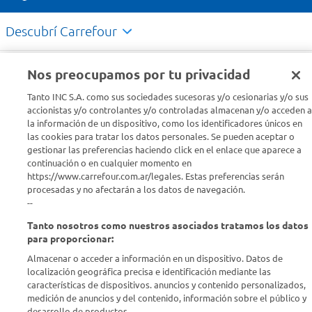
Descubrí Carrefour
Conocenos
Nos preocupamos por tu privacidad
Tanto INC S.A. como sus sociedades sucesoras y/o cesionarias y/o sus
Info útil
accionistas y/o controlantes y/o controladas almacenan y/o acceden a
la información de un dispositivo, como los identificadores únicos en
las cookies para tratar los datos personales. Se pueden aceptar o
Comprá Online
gestionar las preferencias haciendo click en el enlace que aparece a
continuación o en cualquier momento en
https://www.carrefour.com.ar/legales. Estas preferencias serán
Enterate de nuestras ofertas
procesadas y no afectarán a los datos de navegación.
Dejanos tu mail para recibir todas las ofertas y promociones antes
--
que nadie.
Tanto nosotros como nuestros asociados tratamos los datos
para proporcionar:
Provincia
Almacenar o acceder a información en un dispositivo. Datos de
localización geográfica precisa e identificación mediante las
ENVIAR
características de dispositivos. anuncios y contenido personalizados,
medición de anuncios y del contenido, información sobre el público y
desarrollo de productos..