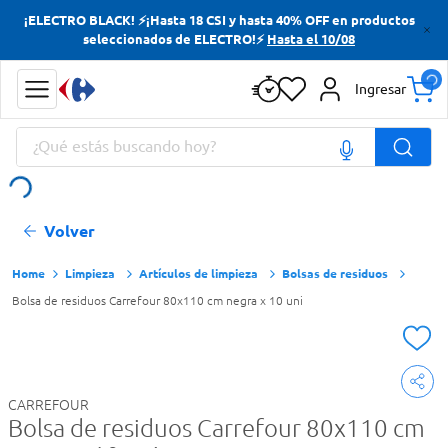
¡ELECTRO BLACK! ⚡¡Hasta 18 CSI y hasta 40% OFF en productos
Términos más buscados
seleccionados de ELECTRO!⚡
Hasta el 10/08
Yerba
Ingresar
Cerveza
¿Qué estás buscando hoy?
Doves
Jabon Tocador
Términos más buscados
Volver
Yerba
Cerveza
Limpieza
Artículos de limpieza
Bolsas de residuos
Bolsa de residuos Carrefour 80x110 cm negra x 10 uni
Doves
Jabon Tocador
CARREFOUR
Bolsa de residuos Carrefour 80x110 cm