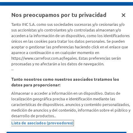
Nos preocupamos por tu privacidad
Seguinos en :
Tanto INC S.A. como sus sociedades sucesoras y/o cesionarias y/o
sus accionistas y/o controlantes y/o controladas almacenan y/o
acceden a la información de un dispositivo, como los identificadores
Estamos para ayudarte
únicos en las cookies para tratar los datos personales. Se pueden
aceptar o gestionar las preferencias haciendo click en el enlace que
¿Tenés una consulta? Comunicate con nosotros
acá
aparece a continuación o en cualquier momento en
https://www.carrefour.com.ar/legales. Estas preferencias serán
Descubrí Carrefour
procesadas y no afectarán a los datos de navegación.
--
Tanto nosotros como nuestros asociados tratamos los
Conocenos
datos para proporcionar:
Almacenar o acceder a información en un dispositivo. Datos de
Info útil
localización geográfica precisa e identificación mediante las
características de dispositivos. anuncios y contenido personalizados,
medición de anuncios y del contenido, información sobre el público y
Comprá Online
desarrollo de productos..
Lista de asociados (proveedores)
Enterate de nuestras ofertas