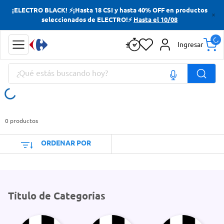
¡ELECTRO BLACK! ⚡¡Hasta 18 CSI y hasta 40% OFF en productos
Términos más buscados
seleccionados de ELECTRO!⚡
Hasta el 10/08
Yerba
Ingresar
Cerveza
¿Qué estás buscando hoy?
Doves
Jabon Tocador
Términos más buscados
Yerba
0
productos
Cerveza
ORDENAR POR
Doves
Jabon Tocador
Título de Categorías