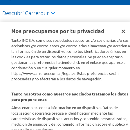
Descubrí Carrefour
Conocenos
Nos preocupamos por tu privacidad
Tanto INC S.A. como sus sociedades sucesoras y/o cesionarias y/o sus
Info útil
accionistas y/o controlantes y/o controladas almacenan y/o acceden a
la información de un dispositivo, como los identificadores únicos en
las cookies para tratar los datos personales. Se pueden aceptar o
Comprá Online
gestionar las preferencias haciendo click en el enlace que aparece a
continuación o en cualquier momento en
https://www.carrefour.com.ar/legales. Estas preferencias serán
Enterate de nuestras ofertas
procesadas y no afectarán a los datos de navegación.
Dejanos tu mail para recibir todas las ofertas y promociones antes
--
que nadie.
Tanto nosotros como nuestros asociados tratamos los datos
para proporcionar:
Provincia
Almacenar o acceder a información en un dispositivo. Datos de
localización geográfica precisa e identificación mediante las
ENVIAR
características de dispositivos. anuncios y contenido personalizados,
medición de anuncios y del contenido, información sobre el público y
desarrollo de productos..