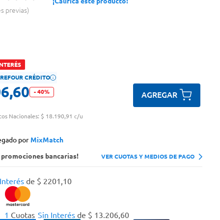
¡Calificá este producto!
es previas
INTERÉS
ARREFOUR CRÉDITO
06
,
60
-
40
%
AGREGAR
tos Nacionales:
$ 18.190,91 c/u
egado por
MixMatch
s promociones bancarias!
VER CUOTAS Y MEDIOS DE PAGO
 Interés
de
$
2201
,
10
1
Cuotas
Sin Interés
de
$
13
.
206
,
60