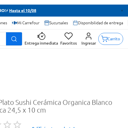
TRO!⚡
Hasta el 10/08
ones
Mi Carrefour
Sucursales
Disponibilidad de entrega
Carrito
Entrega inmediata
Favoritos
Ingresar
Plato Sushi Cerámica Organica Blanco
ca 24,5 x 10 cm