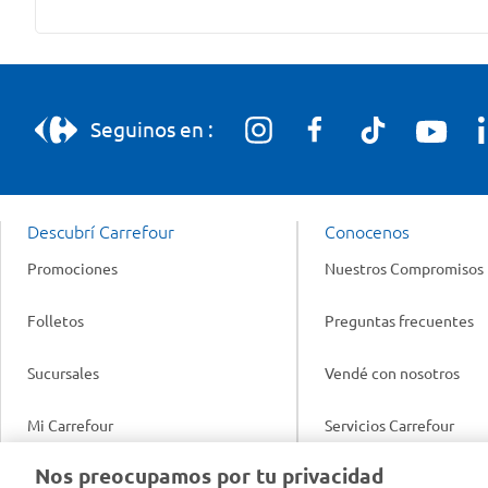
Seguinos en :
Descubrí Carrefour
Conocenos
Promociones
Nuestros Compromisos
Folletos
Preguntas frecuentes
Sucursales
Vendé con nosotros
Mi Carrefour
Servicios Carrefour
Info útil
Nos preocupamos por tu privacidad
Productos Carrefour