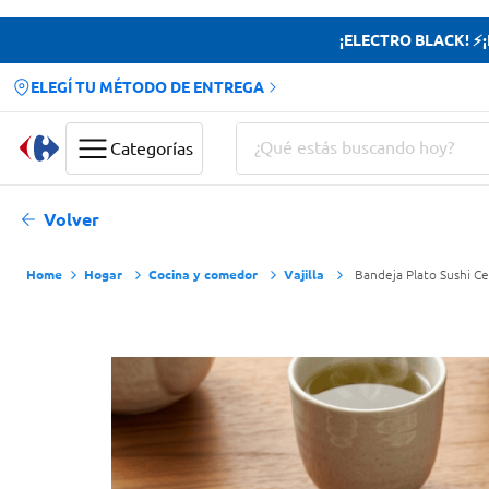
¡ELECTRO BLACK! ⚡¡H
ELEGÍ TU MÉTODO DE ENTREGA
¿Qué estás buscando hoy?
Categorías
Términos más buscados
Volver
Yerba
Hogar
Cocina y comedor
Vajilla
Bandeja Plato Sushi C
Cerveza
Papas Fritas
Doves