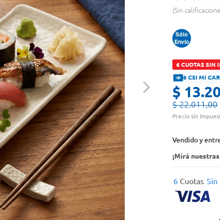
Sin calificacion
6 CUOTAS SIN 
6 CSI MI C
$
13
.
2
$
22
.
011
,
00
Precio sin Impues
Vendido y entr
¡Mirá nuestra
6
Cuotas
Sin