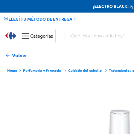
¡ELECTRO BLACK! ⚡¡H
ELEGÍ TU MÉTODO DE ENTREGA
¿Qué estás buscando hoy?
Categorías
Términos más buscados
Volver
Yerba
Perfumería y farmacia
Cuidado del cabello
Tratamientos c
Cerveza
Doves
Jabon Tocador