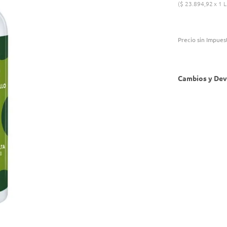
$
23
.
894
,
92
1 L
Precio sin Impues
Cambios y Dev