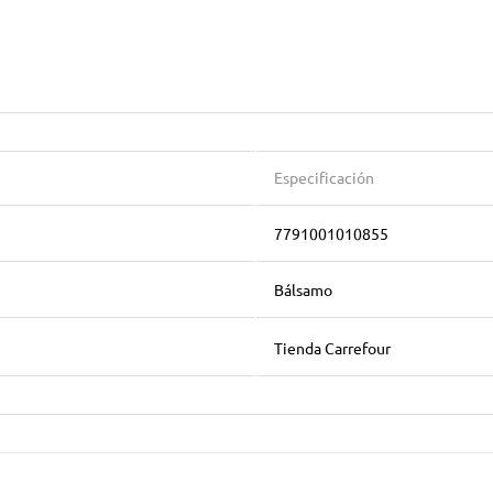
Especificación
7791001010855
Bálsamo
Tienda Carrefour