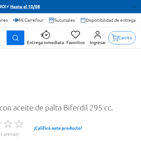
TRO!⚡
Hasta el 10/08
ones
Mi Carrefour
Sucursales
Disponibilidad de entrega
Carrito
Entrega inmediata
Favoritos
Ingresar
on aceite de palta Biferdil 295 cc.
¡Calificá este producto!
es previas