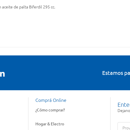
aceite de palta Biferdil 295 cc.
Estamos pa
Comprá Online
Ente
¿Cómo comprar?
Dejanos
Hogar & Electro
Prov