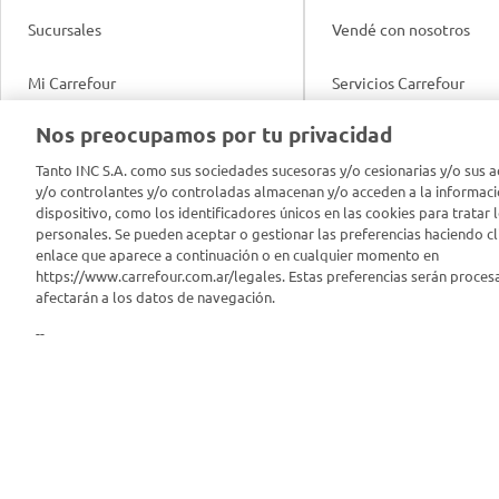
Sucursales
Vendé con nosotros
Mi Carrefour
Servicios Carrefour
Info útil
Nos preocupamos por tu privacidad
Productos Carrefour
Legales
Tanto INC S.A. como sus sociedades sucesoras y/o cesionarias y/o sus a
Tarjeta Mi Carrefour
y/o controlantes y/o controladas almacenan y/o acceden a la informaci
Tasas de interés
dispositivo, como los identificadores únicos en las cookies para tratar 
personales. Se pueden aceptar o gestionar las preferencias haciendo cli
Panel Carrefour
enlace que aparece a continuación o en cualquier momento en
Contacto
https://www.carrefour.com.ar/legales. Estas preferencias serán proces
Puntos Verdes
afectarán a los datos de navegación.
Acuerdo con Acyma
--
App Carrefour
Política de Bienestar A
Comprometidos Carrefour
Reporte de Sustentabil