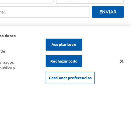
ENVIAR
os datos
Aceptar todo
 de
s
Rechazar todo
alizados,
público y
Gestionar preferencias
SOLICITUD DE ARREPENTIMIENTO