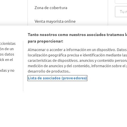
Zona de cobertura
Venta mayorista online
Tanto nosotros como nuestros asociados tratamos l
Gift cards empresariales
para proporcionar:
ccionistas
ón de un
Almacenar o acceder a información en un dispositivo. Datos
los datos
localización geográfica precisa e identificación mediante la
ck en el
características de dispositivos. anuncios y contenido person
medición de anuncios y del contenido, información sobre el 
adas y no
desarrollo de productos..
Lista de asociados (proveedores)
nimal
idad