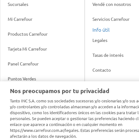
Sucursales
Vendé con nosotros
Mi Carrefour
Servicios Carrefour
Info útil
Productos Carrefour
Legales
Tarjeta Mi Carrefour
Tasas de interés
Panel Carrefour
Contacto
Puntos Verdes
Acuerdo con Acyma
Nos preocupamos por tu privacidad
App Carrefour
Política de Bienestar A
Tanto INC S.A. como sus sociedades sucesoras y/o cesionarias y/o sus a
y/o controlantes y/o controladas almacenan y/o acceden a la informaci
Comprometidos Carrefour
dispositivo, como los identificadores únicos en las cookies para tratar 
Reporte de Sustentabil
personales. Se pueden aceptar o gestionar las preferencias haciendo cli
enlace que aparece a continuación o en cualquier momento en
https://www.carrefour.com.ar/legales. Estas preferencias serán proces
afectarán a los datos de navegación.