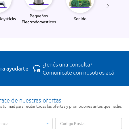
Pequeños
Joysticks
Sonido
Electrodomesticos
¿Tenés una consulta?
ra ayudarte
Comunicate con nosotros acá
rate de nuestras ofertas
 tu mail para recibir todas las ofertas y promociones antes que nadie.
incia