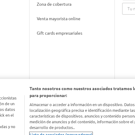
Zona de cobertura
Venta mayorista online
Gift cards empresariales
Tanto nosotros como nuestros asociados tratamos l
para proporcionar:
nimal
ccionistas
ón de un
Almacenar o acceder a información en un dispositivo. Datos
los datos
localización geográfica precisa e identificación mediante la
idad
ck en el
características de dispositivos. anuncios y contenido person
medición de anuncios y del contenido, información sobre el 
adas y no
desarrollo de productos..
Lista de asociados (proveedores)