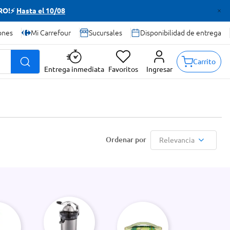
TRO!⚡
Hasta el 10/08
ones
Mi Carrefour
Sucursales
Disponibilidad de entrega
Carrito
Entrega inmediata
Favoritos
Ingresar
Relevancia