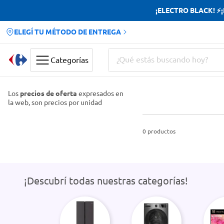
¡ELECTRO BLACK! ⚡¡H
ELEGÍ TU MÉTODO DE ENTREGA
¿Qué estás buscando hoy?
Categorías
Términos más buscados
Los
precios de oferta
expresados en
la web, son precios por unidad
Yerba
Cerveza
0
productos
Doves
Papas Fritas
¡Descubrí todas nuestras categorías!