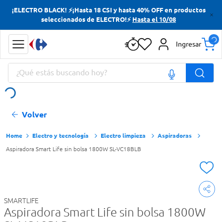
¡ELECTRO BLACK! ⚡¡Hasta 18 CSI y hasta 40% OFF en productos
Términos más buscados
seleccionados de ELECTRO!⚡
Hasta el 10/08
Yerba
Ingresar
Cerveza
¿Qué estás buscando hoy?
Doves
Papas Fritas
Términos más buscados
Volver
Yerba
Cerveza
Electro y tecnología
Electro limpieza
Aspiradoras
Aspiradora Smart Life sin bolsa 1800W SL-VC18BLB
Doves
Papas Fritas
SMARTLIFE
Aspiradora Smart Life sin bolsa 1800W