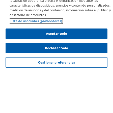
localización geográfica precisa e identificación mediante las
características de dispositivos. anuncios y contenido personalizados,
medición de anuncios y del contenido, información sobre el público y
Comprá Online
desarrollo de productos..
Lista de asociados (proveedores)
Enterate de nuestras ofertas
Dejanos tu mail para recibir todas las ofertas y promociones antes
Aceptar todo
que nadie.
Rechazar todo
Provincia
$
159
.
900
,
00
AGREGAR
ENVIAR
Gestionar preferencias
$
223
.
900
,
00
-
28
%
SOLICITUD DE ARREPENTIMIENTO
Copyright 2026 ©Carrefour. Todos los derechos reservados |
Términos y