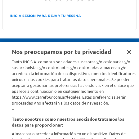
INICIA SESION PARA DEJAR TU RESEÑA
Nos preocupamos por tu privacidad
Seguinos en :
Tanto INC S.A. como sus sociedades sucesoras y/o cesionarias y/o
sus accionistas y/o controlantes y/o controladas almacenan y/o
acceden a la información de un dispositivo, como los identificadores
Estamos para ayudarte
únicos en las cookies para tratar los datos personales. Se pueden
aceptar o gestionar las preferencias haciendo click en el enlace que
¿Tenés una consulta? Comunicate con nosotros
acá
aparece a continuación o en cualquier momento en
https://www.carrefour.com.ar/legales. Estas preferencias serán
Descubrí Carrefour
procesadas y no afectarán a los datos de navegación.
--
Tanto nosotros como nuestros asociados tratamos los
Conocenos
datos para proporcionar:
Almacenar o acceder a información en un dispositivo. Datos de
Info útil