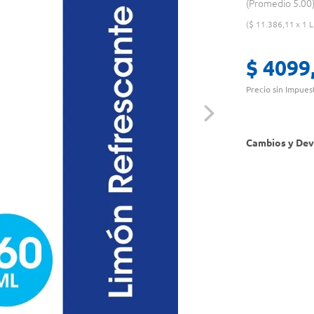
Promedio
5.00
$
11
.
386
,
11
1 L
$
4099
Precio sin Impues
Cambios y Dev