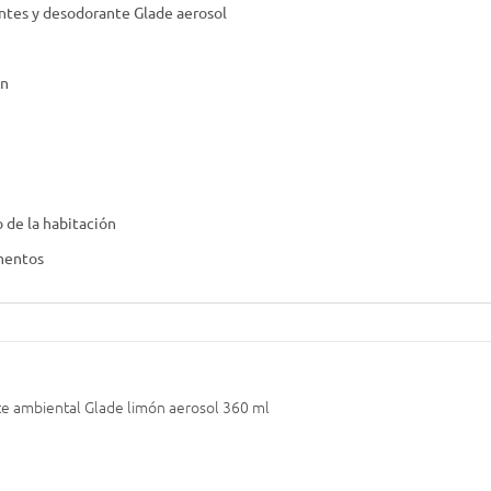
ntes y desodorante Glade aerosol
ón
o de la habitación
imentos
e ambiental Glade limón aerosol 360 ml