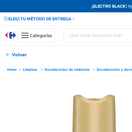
¡ELECTRO BLACK! ⚡¡H
ELEGÍ TU MÉTODO DE ENTREGA
¿Qué estás buscando hoy?
Categorías
Términos más buscados
Volver
Yerba
Limpieza
Desodorantes de ambiente
Desodorantes y desi
Cerveza
Doves
Jabon Tocador