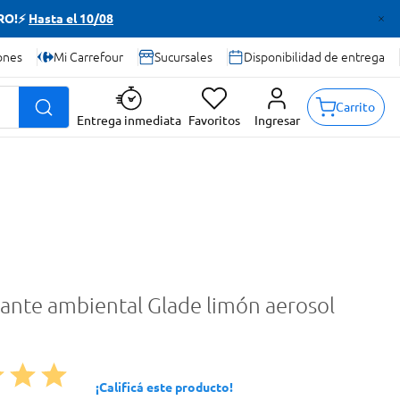
TRO!⚡
Hasta el 10/08
ones
Mi Carrefour
Sucursales
Disponibilidad de entrega
Carrito
Entrega inmediata
Favoritos
Ingresar
ante ambiental Glade limón aerosol
¡Calificá este producto!