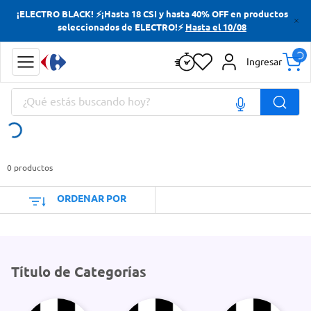
¡ELECTRO BLACK! ⚡¡Hasta 18 CSI y hasta 40% OFF en productos
Términos más buscados
seleccionados de ELECTRO!⚡
Hasta el 10/08
Yerba
Ingresar
Cerveza
¿Qué estás buscando hoy?
Doves
Jabon Tocador
Términos más buscados
Yerba
0
productos
Cerveza
ORDENAR POR
Doves
Jabon Tocador
Título de Categorías