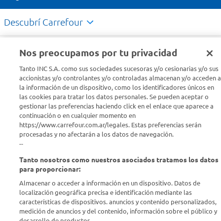
Descubrí Carrefour
Conocenos
Nos preocupamos por tu privacidad
Tanto INC S.A. como sus sociedades sucesoras y/o cesionarias y/o sus
Info útil
accionistas y/o controlantes y/o controladas almacenan y/o acceden a
la información de un dispositivo, como los identificadores únicos en
las cookies para tratar los datos personales. Se pueden aceptar o
Comprá Online
gestionar las preferencias haciendo click en el enlace que aparece a
continuación o en cualquier momento en
https://www.carrefour.com.ar/legales. Estas preferencias serán
Enterate de nuestras ofertas
procesadas y no afectarán a los datos de navegación.
Dejanos tu mail para recibir todas las ofertas y promociones antes
--
que nadie.
Tanto nosotros como nuestros asociados tratamos los datos
para proporcionar:
Provincia
Almacenar o acceder a información en un dispositivo. Datos de
localización geográfica precisa e identificación mediante las
ENVIAR
características de dispositivos. anuncios y contenido personalizados,
medición de anuncios y del contenido, información sobre el público y
desarrollo de productos..