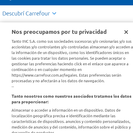
Descubrí Carrefour
Conocenos
Nos preocupamos por tu privacidad
Tanto INC S.A. como sus sociedades sucesoras y/o cesionarias y/o sus
Info útil
accionistas y/o controlantes y/o controladas almacenan y/o acceden a
la información de un dispositivo, como los identificadores únicos en
las cookies para tratar los datos personales. Se pueden aceptar o
Comprá Online
gestionar las preferencias haciendo click en el enlace que aparece a
continuación o en cualquier momento en
https://www.carrefour.com.ar/legales. Estas preferencias serán
Enterate de nuestras ofertas
procesadas y no afectarán a los datos de navegación.
Dejanos tu mail para recibir todas las ofertas y promociones antes
--
que nadie.
Tanto nosotros como nuestros asociados tratamos los datos
para proporcionar:
Provincia
Almacenar o acceder a información en un dispositivo. Datos de
localización geográfica precisa e identificación mediante las
ENVIAR
características de dispositivos. anuncios y contenido personalizados,
medición de anuncios y del contenido, información sobre el público y
desarrollo de productos..