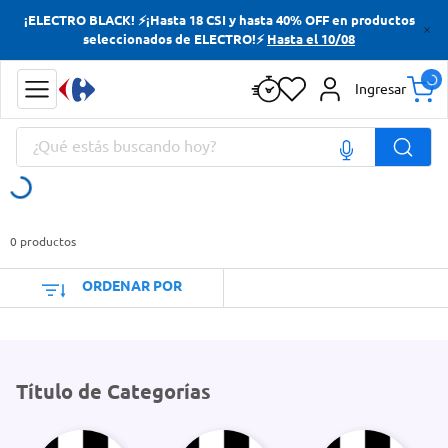
¡ELECTRO BLACK! ⚡¡Hasta 18 CSI y hasta 40% OFF en productos
Términos más buscados
seleccionados de ELECTRO!⚡
Hasta el 10/08
Yerba
Ingresar
Cerveza
¿Qué estás buscando hoy?
Doves
Papas Fritas
Términos más buscados
Yerba
0
productos
Cerveza
ORDENAR POR
Doves
Papas Fritas
Título de Categorías