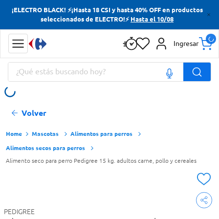
¡ELECTRO BLACK! ⚡¡Hasta 18 CSI y hasta 40% OFF en productos
Términos más buscados
seleccionados de ELECTRO!⚡
Hasta el 10/08
Yerba
Ingresar
Cerveza
¿Qué estás buscando hoy?
Doves
Papas Fritas
Términos más buscados
Volver
Yerba
Cerveza
Mascotas
Alimentos para perros
Alimentos secos para perros
Doves
Alimento seco para perro Pedigree 15 kg. adultos carne, pollo y cereales
Papas Fritas
PEDIGREE