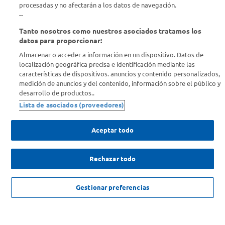
procesadas y no afectarán a los datos de navegación.
Descubrí Carrefour
--
Tanto nosotros como nuestros asociados tratamos los
Conocenos
datos para proporcionar:
Almacenar o acceder a información en un dispositivo. Datos de
localización geográfica precisa e identificación mediante las
Info útil
características de dispositivos. anuncios y contenido personalizados,
medición de anuncios y del contenido, información sobre el público y
desarrollo de productos..
Comprá Online
Lista de asociados (proveedores)
Enterate de nuestras ofertas
Aceptar todo
Dejanos tu mail para recibir todas las ofertas y promociones antes
que nadie.
Rechazar todo
25% OFF MAX 12 UNIDADES
Provincia
$
37
.
424
,
25
c/u
AGREGAR
Gestionar preferencias
$
49
.
899
,
00
ENVIAR