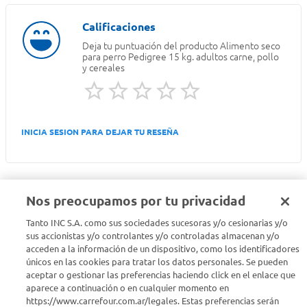
Deja tu puntuación del producto
Alimento seco
para perro Pedigree 15 kg. adultos carne, pollo
y cereales
INICIA SESION PARA DEJAR TU RESEÑA
Nos preocupamos por tu privacidad
Tanto INC S.A. como sus sociedades sucesoras y/o cesionarias y/o
Seguinos en :
sus accionistas y/o controlantes y/o controladas almacenan y/o
acceden a la información de un dispositivo, como los identificadores
Estamos para ayudarte
únicos en las cookies para tratar los datos personales. Se pueden
aceptar o gestionar las preferencias haciendo click en el enlace que
aparece a continuación o en cualquier momento en
¿Tenés una consulta? Comunicate con nosotros
acá
https://www.carrefour.com.ar/legales. Estas preferencias serán