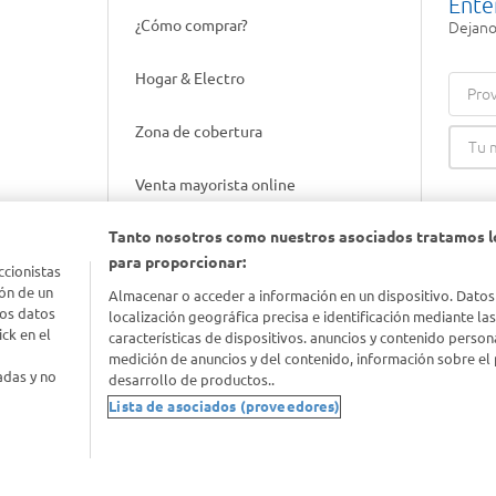
Ente
¿Cómo comprar?
Dejanos
Hogar & Electro
Prov
Zona de cobertura
Venta mayorista online
Tanto nosotros como nuestros asociados tratamos l
Gift cards empresariales
para proporcionar:
ccionistas
ón de un
Almacenar o acceder a información en un dispositivo. Datos
los datos
localización geográfica precisa e identificación mediante la
ck en el
características de dispositivos. anuncios y contenido person
medición de anuncios y del contenido, información sobre el 
adas y no
desarrollo de productos..
Lista de asociados (proveedores)
nimal