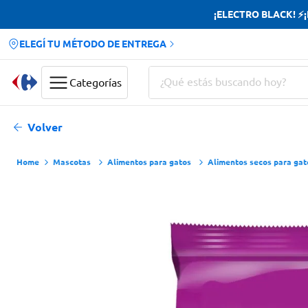
¡ELECTRO BLACK! ⚡¡H
ELEGÍ TU MÉTODO DE ENTREGA
¿Qué estás buscando hoy?
Categorías
Términos más buscados
Volver
Yerba
Mascotas
Alimentos para gatos
Alimentos secos para gat
Cerveza
Doves
Jabon Tocador