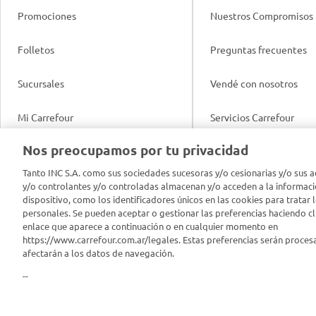
Promociones
Nuestros Compromisos
Folletos
Preguntas frecuentes
Sucursales
Vendé con nosotros
Mi Carrefour
Servicios Carrefour
Info útil
Nos preocupamos por tu privacidad
Productos Carrefour
Legales
Tanto INC S.A. como sus sociedades sucesoras y/o cesionarias y/o sus a
Tarjeta Mi Carrefour
y/o controlantes y/o controladas almacenan y/o acceden a la informaci
Tasas de interés
dispositivo, como los identificadores únicos en las cookies para tratar 
personales. Se pueden aceptar o gestionar las preferencias haciendo cli
Panel Carrefour
enlace que aparece a continuación o en cualquier momento en
Contacto
https://www.carrefour.com.ar/legales. Estas preferencias serán proces
Puntos Verdes
afectarán a los datos de navegación.
Acuerdo con Acyma
--
App Carrefour
Política de Bienestar A