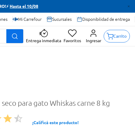
TRO!⚡
Hasta el 10/08
ones
Mi Carrefour
Sucursales
Disponibilidad de entrega
Carrito
Entrega inmediata
Favoritos
Ingresar
 seco para gato Whiskas carne 8 kg
¡Calificá este producto!