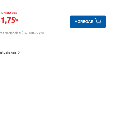
2 UNIDADES
41
,
75
c/u
AGREGAR
tos Nacionales:
$ 37.180,99 c/u
oluciones