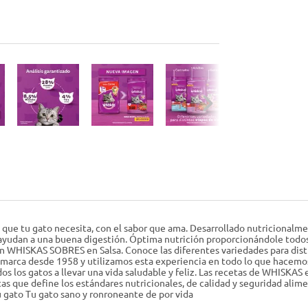
que tu gato necesita, con el sabor que ama. Desarrollado nutricionalme
 ayudan a una buena digestión. Óptima nutrición proporcionándole todos 
 WHISKAS SOBRES en Salsa. Conoce las diferentes variedades para dist
a marca desde 1958 y utilizamos esta experiencia en todo lo que hacem
s los gatos a llevar una vida saludable y feliz. Las recetas de WHISKAS 
que define los estándares nutricionales, de calidad y seguridad aliment
 gato Tu gato sano y ronroneante de por vida