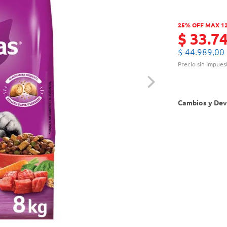
25% OFF MAX 1
$
33
.
7
$
44
.
989
,
00
Precio sin Impues
Cambios y Dev