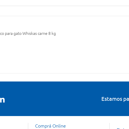
co para gato Whiskas carne 8 kg
Estamos pa
Comprá Online