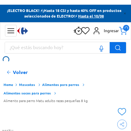
Términos más buscados
¡ELECTRO BLACK! ⚡¡Hasta 18 CSI y hasta 40% OFF en productos
seleccionados de ELECTRO!⚡
Hasta el 10/08
Yerba
Cerveza
Ingresar
Doves
¿Qué estás buscando hoy?
Papas Fritas
Términos más buscados
Volver
Yerba
Cerveza
Mascotas
Alimentos para perros
Alimentos secos para perros
Doves
Alimento para perro Matu adulto razas pequeñas 8 kg
Papas Fritas