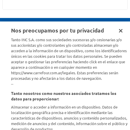
Nos preocupamos por tu privacidad
Seguinos en :
Tanto INC S.A. como sus sociedades sucesoras y/o cesionarias y/o
sus accionistas y/o controlantes y/o controladas almacenan y/o
acceden a la información de un dispositivo, como los identificadores
Estamos para ayudarte
únicos en las cookies para tratar los datos personales. Se pueden
aceptar o gestionar las preferencias haciendo click en el enlace que
¿Tenés una consulta? Comunicate con nosotros
acá
aparece a continuación o en cualquier momento en
https://www.carrefour.com.ar/legales. Estas preferencias serán
Descubrí Carrefour
procesadas y no afectarán a los datos de navegación.
--
Tanto nosotros como nuestros asociados tratamos los
Conocenos
datos para proporcionar:
Almacenar o acceder a información en un dispositivo. Datos de
Info útil
localización geográfica precisa e identificación mediante las
características de dispositivos. anuncios y contenido personalizados,
medición de anuncios y del contenido, información sobre el público y
Comprá Online
desarrollo de productos..