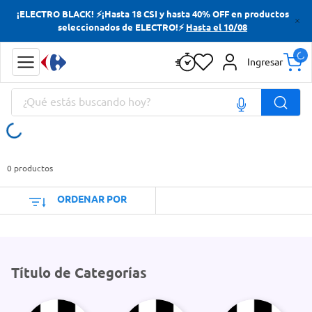
¡ELECTRO BLACK! ⚡¡Hasta 18 CSI y hasta 40% OFF en productos
Términos más buscados
seleccionados de ELECTRO!⚡
Hasta el 10/08
Yerba
Ingresar
Cerveza
¿Qué estás buscando hoy?
Papas Fritas
Doves
Términos más buscados
Yerba
0
productos
Cerveza
ORDENAR POR
Papas Fritas
Doves
Título de Categorías