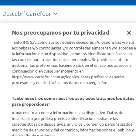
Descubrí Carrefour
Conocenos
Nos preocupamos por tu privacidad
Tanto INC S.A. como sus sociedades sucesoras y/o cesionarias y/o sus
Info útil
accionistas y/o controlantes y/o controladas almacenan y/o acceden a
la información de un dispositivo, como los identificadores únicos en
las cookies para tratar los datos personales. Se pueden aceptar o
Comprá Online
gestionar las preferencias haciendo click en el enlace que aparece a
continuación o en cualquier momento en
https://www.carrefour.com.ar/legales. Estas preferencias serán
Enterate de nuestras ofertas
procesadas y no afectarán a los datos de navegación.
Dejanos tu mail para recibir todas las ofertas y promociones antes
--
que nadie.
Tanto nosotros como nuestros asociados tratamos los datos
para proporcionar:
Provincia
Almacenar o acceder a información en un dispositivo. Datos de
localización geográfica precisa e identificación mediante las
ENVIAR
características de dispositivos. anuncios y contenido personalizados,
medición de anuncios y del contenido, información sobre el público y
desarrollo de productos..