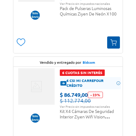
Ver Precio sin impuestos nacionales
Pack de Pulseras Luminosas
Químicas Ziyen De Neón X100
Vendido y entregado por
Bidcom
6 CUOTAS SIN INTERÉS
6 CSI MI CARREFOUR
CRÉDITO
$
86
.
749
,
00
-
23
%
$
112
.
774
,
00
Ver Precio sin impuestos nacionales
Kit X4 Cámaras De Seguridad
Interior Ziyen Wifi Vision
Nocturna 2mp