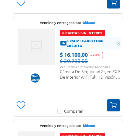
Vendido y entregado por
Bidcom
6 CUOTAS SIN INTERÉS
6 CSI MI CARREFOUR
CRÉDITO
$
16
.
100
,
00
-
23
%
$
20
.
930
,
00
Ver Precio sin impuestos nacionales
Cámara De Seguridad Ziyen ZX9
De Interior WiFi Full HD Visión
Nocturna A Color
Comparar
Vendido y entregado por
Bidcom
6 CUOTAS SIN INTERÉS