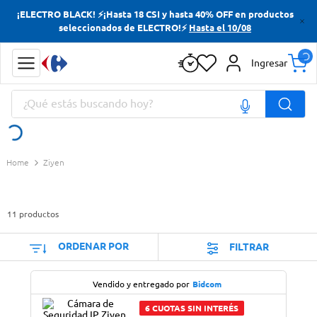
¡ELECTRO BLACK! ⚡¡Hasta 18 CSI y hasta 40% OFF en productos
Términos más buscados
seleccionados de ELECTRO!⚡
Hasta el 10/08
Yerba
Ingresar
Cerveza
¿Qué estás buscando hoy?
Doves
Jabon Tocador
Términos más buscados
Ziyen
Yerba
Cerveza
11
productos
Doves
Jabon Tocador
ORDENAR POR
FILTRAR
Vendido y entregado por
Bidcom
6 CUOTAS SIN INTERÉS