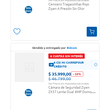
Ver Precio sin impuestos nacionales
Cenicero Tragacolillas Rojo
Ziyen A Presión Sin Olor
Vendido y entregado por
Bidcom
6 CUOTAS SIN INTERÉS
6 CSI MI CARREFOUR
CRÉDITO
$
35
.
999
,
00
-
23
%
$
46
.
799
,
00
Ver Precio sin impuestos nacionales
Cámara de Seguridad Ziyen
ZX57 Lente Dual 4MP Domo
Exterior WiFi Control Por App