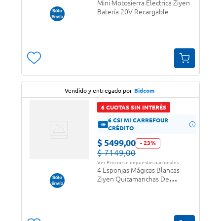
Mini Motosierra Electrica Ziyen
Batería 20V Recargable
Vendido y entregado por
Bidcom
6 CUOTAS SIN INTERÉS
6 CSI MI CARREFOUR
CRÉDITO
$
5499
,
00
-
23
%
$
7149
,
00
Ver Precio sin impuestos nacionales
4 Esponjas Mágicas Blancas
Ziyen Quitamanchas De
Limpieza