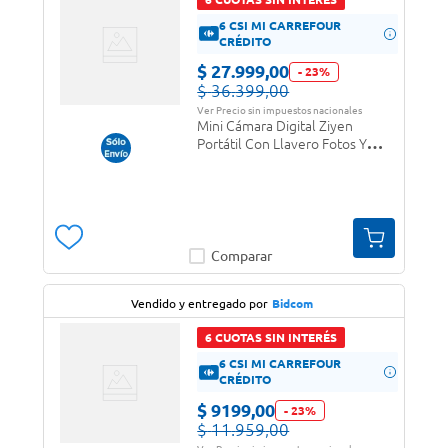
6 CSI MI CARREFOUR
CRÉDITO
$
27
.
999
,
00
-
23
%
$
36
.
399
,
00
Ver Precio sin impuestos nacionales
Mini Cámara Digital Ziyen
Portátil Con Llavero Fotos Y
Videos Full HD 1080p
Comparar
Vendido y entregado por
Bidcom
6 CUOTAS SIN INTERÉS
6 CSI MI CARREFOUR
CRÉDITO
$
9199
,
00
-
23
%
$
11
.
959
,
00