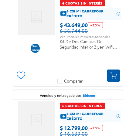
6 CUOTAS SIN INTERÉS
6 CSI MI CARREFOUR
CRÉDITO
$
43
.
649
,
00
-
23
%
$
56
.
744
,
00
Ver Precio sin impuestos nacionales
Kit De Dos Cámaras De
Seguridad Interior Ziyen Wifi
Vision Nocturna 2mp
Comparar
Vendido y entregado por
Bidcom
6 CUOTAS SIN INTERÉS
6 CSI MI CARREFOUR
CRÉDITO
$
12
.
799
,
00
-
23
%
$
16
.
639
,
00