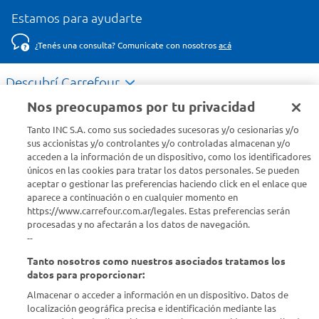
Estamos para ayudarte
¿Tenés una consulta? Comunicate con nosotros
acá
Descubrí Carrefour
Nos preocupamos por tu privacidad
Conocenos
Tanto INC S.A. como sus sociedades sucesoras y/o cesionarias y/o
sus accionistas y/o controlantes y/o controladas almacenan y/o
acceden a la información de un dispositivo, como los identificadores
Info útil
únicos en las cookies para tratar los datos personales. Se pueden
aceptar o gestionar las preferencias haciendo click en el enlace que
aparece a continuación o en cualquier momento en
Comprá Online
https://www.carrefour.com.ar/legales. Estas preferencias serán
procesadas y no afectarán a los datos de navegación.
Enterate de nuestras ofertas
--
Dejanos tu mail para recibir todas las ofertas y promociones antes
Tanto nosotros como nuestros asociados tratamos los
que nadie.
datos para proporcionar:
Almacenar o acceder a información en un dispositivo. Datos de
Provincia
localización geográfica precisa e identificación mediante las