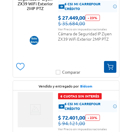
6 CSI MI CARREFOUR
CRÉDITO
$
27
.
449
,
00
-
23
%
$
35
.
684
,
00
Ver Precio sin impuestos nacionales
Cámara de Seguridad IP Ziyen
ZX39 WiFi Exterior 2MP PTZ
Comparar
Vendido y entregado por
Bidcom
6 CUOTAS SIN INTERÉS
6 CSI MI CARREFOUR
CRÉDITO
$
72
.
401
,
00
-
23
%
$
94
.
121
,
00
Ver Precio sin impuestos nacionales