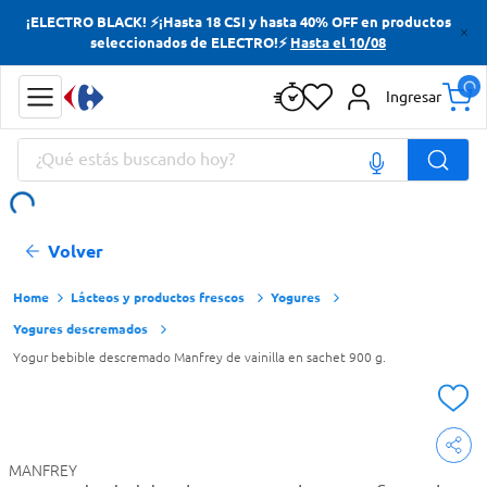
¡ELECTRO BLACK! ⚡¡Hasta 18 CSI y hasta 40% OFF en productos
Términos más buscados
seleccionados de ELECTRO!⚡
Hasta el 10/08
Yerba
Ingresar
Cerveza
¿Qué estás buscando hoy?
Doves
Papas Fritas
Términos más buscados
Volver
Yerba
Cerveza
Lácteos y productos frescos
Yogures
Yogures descremados
Doves
Yogur bebible descremado Manfrey de vainilla en sachet 900 g.
Papas Fritas
MANFREY