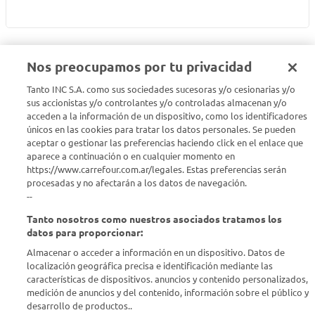
Nos preocupamos por tu privacidad
Tanto INC S.A. como sus sociedades sucesoras y/o cesionarias y/o
Seguinos en :
sus accionistas y/o controlantes y/o controladas almacenan y/o
acceden a la información de un dispositivo, como los identificadores
Estamos para ayudarte
únicos en las cookies para tratar los datos personales. Se pueden
aceptar o gestionar las preferencias haciendo click en el enlace que
aparece a continuación o en cualquier momento en
¿Tenés una consulta? Comunicate con nosotros
acá
https://www.carrefour.com.ar/legales. Estas preferencias serán
procesadas y no afectarán a los datos de navegación.
Descubrí Carrefour
--
Tanto nosotros como nuestros asociados tratamos los
Conocenos
datos para proporcionar:
Almacenar o acceder a información en un dispositivo. Datos de
localización geográfica precisa e identificación mediante las
Info útil
características de dispositivos. anuncios y contenido personalizados,
medición de anuncios y del contenido, información sobre el público y
desarrollo de productos..
Comprá Online