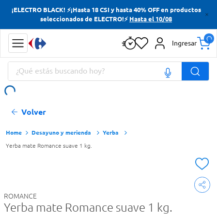
¡ELECTRO BLACK! ⚡¡Hasta 18 CSI y hasta 40% OFF en productos
Términos más buscados
seleccionados de ELECTRO!⚡
Hasta el 10/08
Yerba
Ingresar
Cerveza
¿Qué estás buscando hoy?
Doves
Papas Fritas
Términos más buscados
Volver
Yerba
Cerveza
Desayuno y merienda
Yerba
Yerba mate Romance suave 1 kg.
Doves
Papas Fritas
ROMANCE
Yerba mate Romance suave 1 kg.