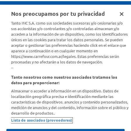
Nos preocupamos por tu privacidad
Seguinos en :
Tanto INC S.A. como sus sociedades sucesoras y/o cesionarias y/o
sus accionistas y/o controlantes y/o controladas almacenan y/o
acceden a la información de un dispositivo, como los identificadores
Estamos para ayudarte
únicos en las cookies para tratar los datos personales. Se pueden
aceptar o gestionar las preferencias haciendo click en el enlace que
¿Tenés una consulta? Comunicate con nosotros
acá
aparece a continuación o en cualquier momento en
https://www.carrefour.com.ar/legales. Estas preferencias serán
Descubrí Carrefour
procesadas y no afectarán a los datos de navegación.
--
Tanto nosotros como nuestros asociados tratamos los
Conocenos
datos para proporcionar:
Almacenar o acceder a información en un dispositivo. Datos de
Info útil
localización geográfica precisa e identificación mediante las
características de dispositivos. anuncios y contenido personalizados,
medición de anuncios y del contenido, información sobre el público y
Comprá Online
desarrollo de productos..
Lista de asociados (proveedores)
Enterate de nuestras ofertas