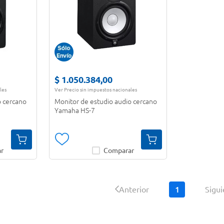
$
1
.
050
.
384
,
00
les
Ver Precio sin impuestos nacionales
o cercano
Monitor de estudio audio cercano
Yamaha HS-7
r
Comparar
1
Anterior
Sigu