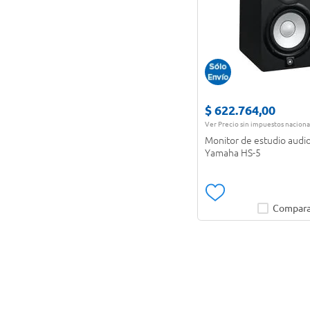
$
622
.
764
,
00
Ver Precio sin impuestos naciona
Monitor de estudio audi
Yamaha HS-5
Compara