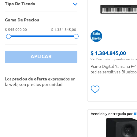
Instrumentos musicales
(
4
)
Tipo De Tienda
Batería electrónica
(
1
)
Monitor de estudio
(
2
)
Gama De Precios
Tiendas Oficiales
(
6
)
Piano digital
(
2
)
$ 545.000,00
$ 1.384.845,00
Teclado musical
(
1
)
$
1
.
384
.
845
,
00
APLICAR
Ver Precio sin impuestos naciona
Piano Digital Yamaha P-
teclas sensitivas Blueto
Los
precios de oferta
expresados en
la web, son precios por unidad
Vendido y entregado por
B