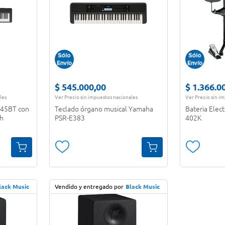
$
545
.
000
,
00
$
1
.
366
.
0
les
Ver Precio sin impuestos nacionales
Ver Precio sin i
145BT con
Teclado órgano musical Yamaha
Bateria Elec
oh
PSR-E383
402K
lack Music
Vendido y entregado por
Black Music