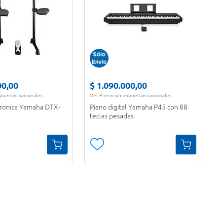
00
,
00
$
1
.
090
.
000
,
00
mpuestos nacionales
Ver Precio sin impuestos nacionales
tronica Yamaha DTX-
Piano digital Yamaha P45 con 88
teclas pesadas