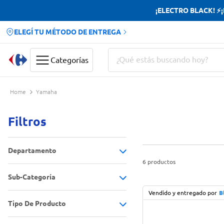
¡ELECTRO BLACK! ⚡¡H
ELEGÍ TU MÉTODO DE ENTREGA
¿Qué estás buscando hoy?
Categorías
Términos más buscados
Yamaha
Yerba
Filtros
Cerveza
Doves
Departamento
Papas Fritas
6
productos
Sub-Categoría
Aire Libre y Ocio
(
4
)
Vendido y entregado por
B
Electro y tecnología
(
2
)
Tipo De Producto
Equipos de sonido
(
2
)