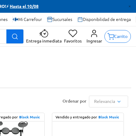
TRO!⚡
Hasta el 10/08
ones
Mi Carrefour
Sucursales
Disponibilidad de entrega
Carrito
Entrega inmediata
Favoritos
Ingresar
Relevancia
regado por
Black Music
Vendido y entregado por
Black Music