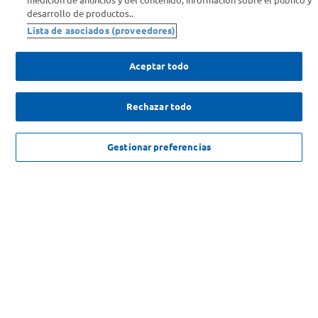
medición de anuncios y del contenido, información sobre el público y
Comprá Online
desarrollo de productos..
Lista de asociados (proveedores)
Enterate de nuestras ofertas
Dejanos tu mail para recibir todas las ofertas y promociones antes
Aceptar todo
que nadie.
Rechazar todo
Provincia
$
419
.
999
,
00
AGREGAR
ENVIAR
Gestionar preferencias
$
559
.
623
,
00
-
24
%
SOLICITUD DE ARREPENTIMIENTO
Copyright 2026 ©Carrefour. Todos los derechos reservados |
Términos y
Condiciones del Servicio
| Defensa de las y los Consumidores para
reclamos
ingrese aqui
.