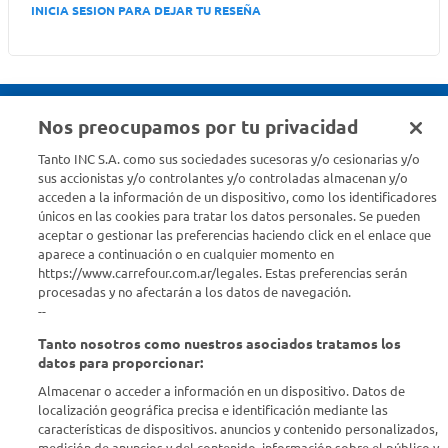
INICIA SESION PARA DEJAR TU RESEÑA
Nos preocupamos por tu privacidad
Seguinos en :
Tanto INC S.A. como sus sociedades sucesoras y/o cesionarias y/o
sus accionistas y/o controlantes y/o controladas almacenan y/o
acceden a la información de un dispositivo, como los identificadores
Estamos para ayudarte
únicos en las cookies para tratar los datos personales. Se pueden
aceptar o gestionar las preferencias haciendo click en el enlace que
¿Tenés una consulta? Comunicate con nosotros
acá
aparece a continuación o en cualquier momento en
https://www.carrefour.com.ar/legales. Estas preferencias serán
Descubrí Carrefour
procesadas y no afectarán a los datos de navegación.
--
Tanto nosotros como nuestros asociados tratamos los
Conocenos
datos para proporcionar:
Almacenar o acceder a información en un dispositivo. Datos de
Info útil
localización geográfica precisa e identificación mediante las
características de dispositivos. anuncios y contenido personalizados,