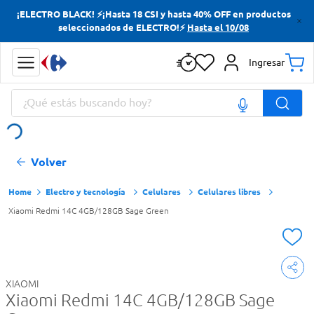
¡ELECTRO BLACK! ⚡¡Hasta 18 CSI y hasta 40% OFF en productos
Términos más buscados
seleccionados de ELECTRO!⚡
Hasta el 10/08
Yerba
Ingresar
Cerveza
¿Qué estás buscando hoy?
Doves
Papas Fritas
Términos más buscados
Volver
Yerba
Cerveza
Electro y tecnología
Celulares
Celulares libres
Xiaomi Redmi 14C 4GB/128GB Sage Green
Doves
Papas Fritas
XIAOMI
Xiaomi Redmi 14C 4GB/128GB Sage