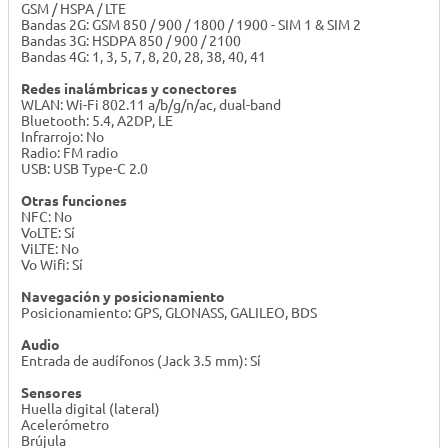
GSM / HSPA / LTE
Bandas 2G: GSM 850 / 900 / 1800 / 1900 - SIM 1 & SIM 2
Bandas 3G: HSDPA 850 / 900 / 2100
Bandas 4G: 1, 3, 5, 7, 8, 20, 28, 38, 40, 41
Redes inalámbricas y conectores
WLAN: Wi-Fi 802.11 a/b/g/n/ac, dual-band
Bluetooth: 5.4, A2DP, LE
Infrarrojo: No
Radio: FM radio
USB: USB Type-C 2.0
Otras funciones
NFC: No
VoLTE: Sí
ViLTE: No
Vo Wifi: Sí
Navegación y posicionamiento
Posicionamiento: GPS, GLONASS, GALILEO, BDS
Audio
Entrada de audífonos (Jack 3.5 mm): Sí
Sensores
Huella digital (lateral)
Acelerómetro
Brújula