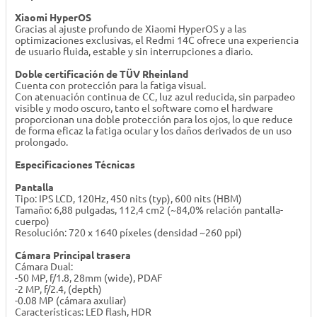
Xiaomi HyperOS
Gracias al ajuste profundo de Xiaomi HyperOS y a las
optimizaciones exclusivas, el Redmi 14C ofrece una experiencia
de usuario fluida, estable y sin interrupciones a diario.
Doble certificación de TÜV Rheinland
Cuenta con protección para la fatiga visual.
Con atenuación continua de CC, luz azul reducida, sin parpadeo
visible y modo oscuro, tanto el software como el hardware
proporcionan una doble protección para los ojos, lo que reduce
de forma eficaz la fatiga ocular y los daños derivados de un uso
prolongado.
Especificaciones Técnicas
Pantalla
Tipo: IPS LCD, 120Hz, 450 nits (typ), 600 nits (HBM)
Tamaño: 6,88 pulgadas, 112,4 cm2 (~84,0% relación pantalla-
cuerpo)
Resolución: 720 x 1640 píxeles (densidad ~260 ppi)
Cámara Principal trasera
Cámara Dual:
-50 MP, f/1.8, 28mm (wide), PDAF
-2 MP, f/2.4, (depth)
-0.08 MP (cámara axuliar)
Características: LED flash, HDR