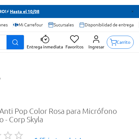
TRO!⚡
Hasta el 10/08
ones
Mi Carrefour
Sucursales
Disponibilidad de entrega
Carrito
Entrega inmediata
Favoritos
Ingresar
a
o Anti Pop Color Rosa para Micrófono
 - Corp Skyla