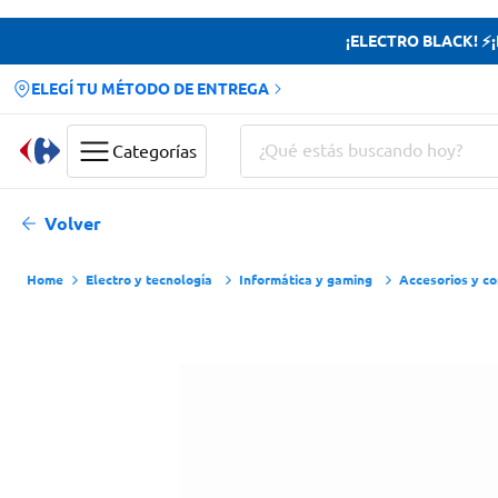
¡ELECTRO BLACK! ⚡¡H
ELEGÍ TU MÉTODO DE ENTREGA
¿Qué estás buscando hoy?
Categorías
Términos más buscados
Volver
Yerba
Electro y tecnología
Informática y gaming
Accesorios y c
Cerveza
Doves
Jabon Tocador