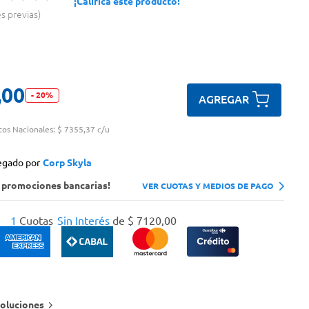
¡Calificá este producto!
es previas
,
00
-
20
%
AGREGAR
tos Nacionales:
$ 7355,37 c/u
egado por
Corp Skyla
s promociones bancarias!
VER CUOTAS Y MEDIOS DE PAGO
1
Cuotas
Sin Interés
de
$
7120
,
00
oluciones