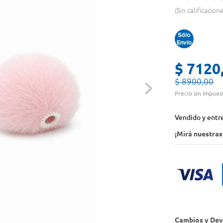
Sin calificacion
$
7120
$
8900
,
00
Precio sin Impues
Vendido y entr
¡Mirá nuestra
Cambios y Dev