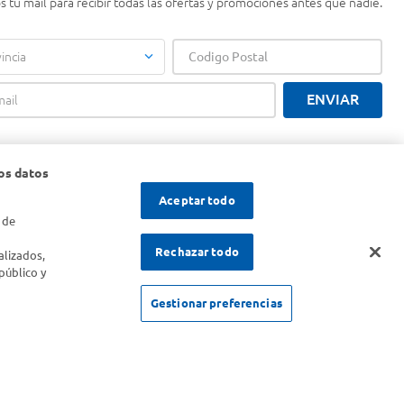
 tu mail para recibir todas las ofertas y promociones antes que nadie.
incia
ENVIAR
os datos
Aceptar todo
 de
s
Rechazar todo
alizados,
público y
Gestionar preferencias