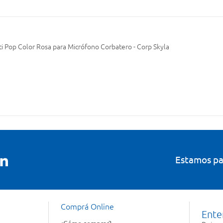
nti Pop Color Rosa para Micrófono Corbatero - Corp Skyla
Estamos pa
Comprá Online
Ente