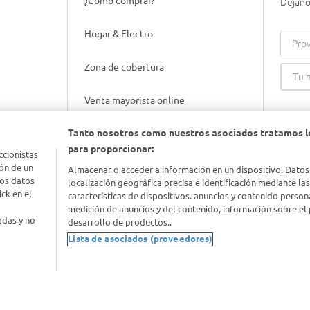
¿Cómo comprar?
Dejanos
Hogar & Electro
Prov
Zona de cobertura
Venta mayorista online
Tanto nosotros como nuestros asociados tratamos l
Gift cards empresariales
para proporcionar:
ccionistas
ón de un
Almacenar o acceder a información en un dispositivo. Datos
los datos
localización geográfica precisa e identificación mediante la
ck en el
características de dispositivos. anuncios y contenido person
medición de anuncios y del contenido, información sobre el 
adas y no
desarrollo de productos..
Lista de asociados (proveedores)
nimal