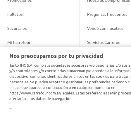
Promociones
Nuestros Compromisos
Folletos
Preguntas frecuentes
Sucursales
Vendé con nosotros
Mi Carrefour
Servicios Carrefour
Info útil
Nos preocupamos por tu privacidad
Productos Carrefour
Legales
Tanto INC S.A. como sus sociedades sucesoras y/o cesionarias y/o sus a
Tarjeta Mi Carrefour
y/o controlantes y/o controladas almacenan y/o acceden a la informaci
Tasas de interés
dispositivo, como los identificadores únicos en las cookies para tratar 
personales. Se pueden aceptar o gestionar las preferencias haciendo cli
Panel Carrefour
enlace que aparece a continuación o en cualquier momento en
Contacto
https://www.carrefour.com.ar/legales. Estas preferencias serán proces
Puntos Verdes
afectarán a los datos de navegación.
Acuerdo con Acyma
--
App Carrefour
Política de Bienestar A
Comprometidos Carrefour