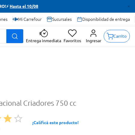
TRO!⚡
Hasta el 10/08
ones
Mi Carrefour
Sucursales
Disponibilidad de entrega
Carrito
Entrega inmediata
Favoritos
Ingresar
acional Criadores 750 cc
¡Calificá este producto!