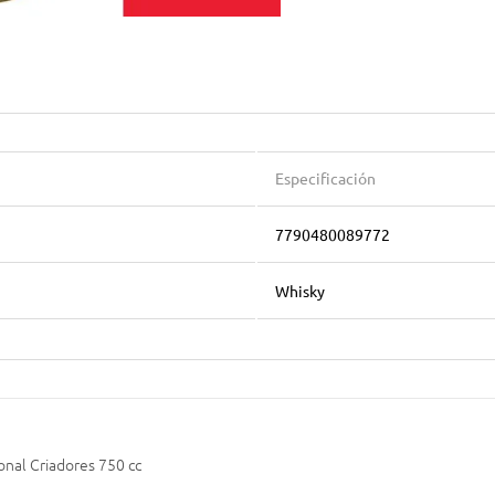
Especificación
7790480089772
Whisky
onal Criadores 750 cc