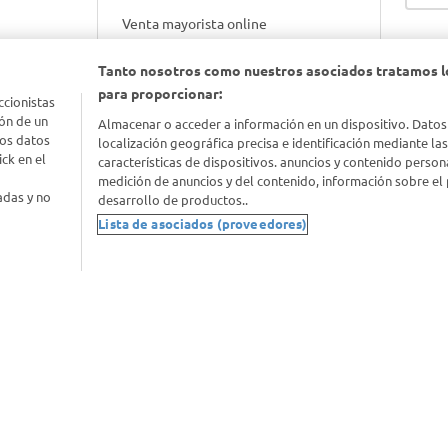
Venta mayorista online
Tanto nosotros como nuestros asociados tratamos l
Gift cards empresariales
para proporcionar:
ccionistas
ón de un
Almacenar o acceder a información en un dispositivo. Datos
los datos
localización geográfica precisa e identificación mediante la
ck en el
características de dispositivos. anuncios y contenido person
medición de anuncios y del contenido, información sobre el 
adas y no
desarrollo de productos..
Lista de asociados (proveedores)
nimal
idad