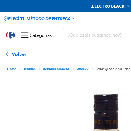
¡ELECTRO BLACK! ⚡¡H
ELEGÍ TU MÉTODO DE ENTREGA
¿Qué estás buscando hoy?
Categorías
Términos más buscados
Volver
Yerba
Bebidas
Bebidas blancas
Whisky
Whisky nacional Criad
Cerveza
Papas Fritas
Doves