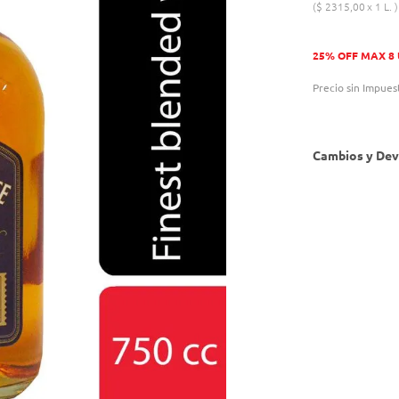
$
2315
,
00
1 L.
25% OFF MAX 8
Precio sin Impues
Cambios y Dev