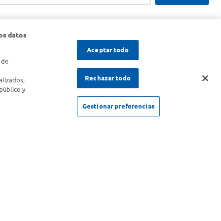
os datos
Aceptar todo
 de
s
Rechazar todo
alizados,
público y
Gestionar preferencias
SOLICITUD DE ARREPENTIMIENTO