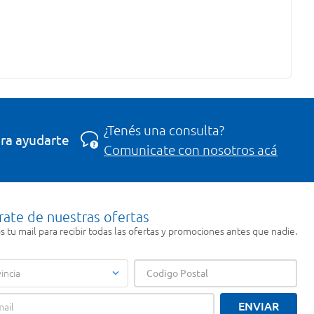
¿Tenés una consulta?
ra ayudarte
Comunicate con nosotros acá
rate de nuestras ofertas
 tu mail para recibir todas las ofertas y promociones antes que nadie.
incia
ENVIAR