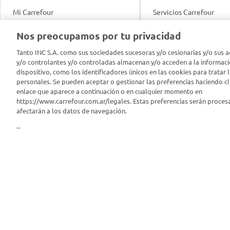
Mi Carrefour
Servicios Carrefour
Info útil
Nos preocupamos por tu privacidad
Productos Carrefour
Legales
Tanto INC S.A. como sus sociedades sucesoras y/o cesionarias y/o sus a
Tarjeta Mi Carrefour
y/o controlantes y/o controladas almacenan y/o acceden a la informaci
Tasas de interés
dispositivo, como los identificadores únicos en las cookies para tratar 
personales. Se pueden aceptar o gestionar las preferencias haciendo cli
Panel Carrefour
enlace que aparece a continuación o en cualquier momento en
Contacto
https://www.carrefour.com.ar/legales. Estas preferencias serán proces
Puntos Verdes
afectarán a los datos de navegación.
Acuerdo con Acyma
--
App Carrefour
Política de Bienestar A
Comprometidos Carrefour
Reporte de Sustentabil