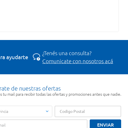
¿Tenés una consulta?
ra ayudarte
Comunicate con nosotros acá
rate de nuestras ofertas
 tu mail para recibir todas las ofertas y promociones antes que nadie.
incia
ENVIAR