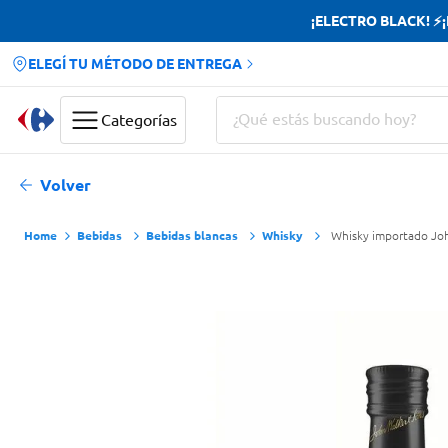
¡ELECTRO BLACK! ⚡¡H
ELEGÍ TU MÉTODO DE ENTREGA
¿Qué estás buscando hoy?
Categorías
Términos más buscados
Volver
Yerba
Bebidas
Bebidas blancas
Whisky
Whisky importado Joh
Cerveza
Doves
Jabon Tocador