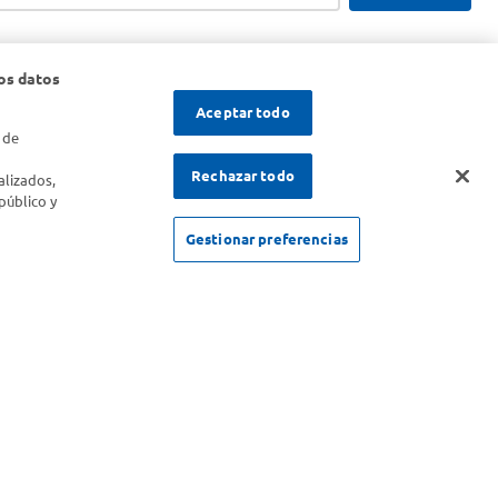
os datos
Aceptar todo
 de
s
Rechazar todo
alizados,
público y
Gestionar preferencias
SOLICITUD DE ARREPENTIMIENTO