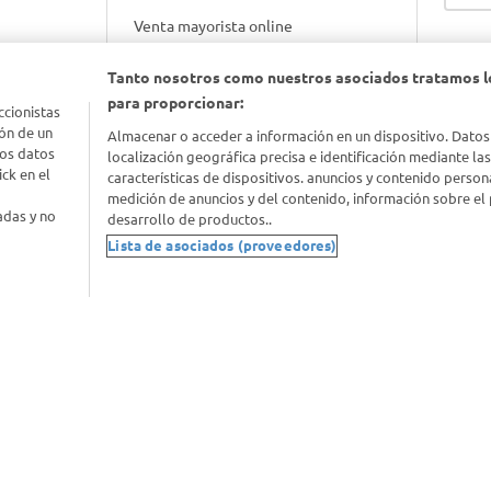
Venta mayorista online
Tanto nosotros como nuestros asociados tratamos l
Gift cards empresariales
para proporcionar:
ccionistas
ón de un
Almacenar o acceder a información en un dispositivo. Datos
los datos
localización geográfica precisa e identificación mediante la
ck en el
características de dispositivos. anuncios y contenido person
medición de anuncios y del contenido, información sobre el 
adas y no
desarrollo de productos..
Lista de asociados (proveedores)
nimal
idad