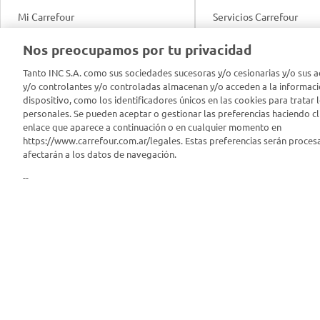
Mi Carrefour
Servicios Carrefour
Info útil
Nos preocupamos por tu privacidad
Productos Carrefour
Legales
Tanto INC S.A. como sus sociedades sucesoras y/o cesionarias y/o sus a
Tarjeta Mi Carrefour
y/o controlantes y/o controladas almacenan y/o acceden a la informaci
Tasas de interés
dispositivo, como los identificadores únicos en las cookies para tratar 
personales. Se pueden aceptar o gestionar las preferencias haciendo cli
Panel Carrefour
enlace que aparece a continuación o en cualquier momento en
Contacto
https://www.carrefour.com.ar/legales. Estas preferencias serán proces
Puntos Verdes
afectarán a los datos de navegación.
Acuerdo con Acyma
--
App Carrefour
Política de Bienestar A
Comprometidos Carrefour
Reporte de Sustentabil