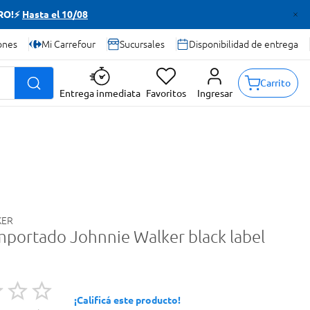
TRO!⚡
Hasta el 10/08
ones
Mi Carrefour
Sucursales
Disponibilidad de entrega
Carrito
Entrega inmediata
Favoritos
Ingresar
KER
mportado Johnnie Walker black label
¡Calificá este producto!