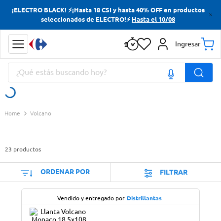
¡ELECTRO BLACK! ⚡¡Hasta 18 CSI y hasta 40% OFF en productos
Términos más buscados
seleccionados de ELECTRO!⚡
Hasta el 10/08
Yerba
Ingresar
Cerveza
¿Qué estás buscando hoy?
Papas Fritas
Doves
Términos más buscados
Volcano
Yerba
Cerveza
23
productos
Papas Fritas
Doves
ORDENAR POR
FILTRAR
Vendido y entregado por
Distrillantas