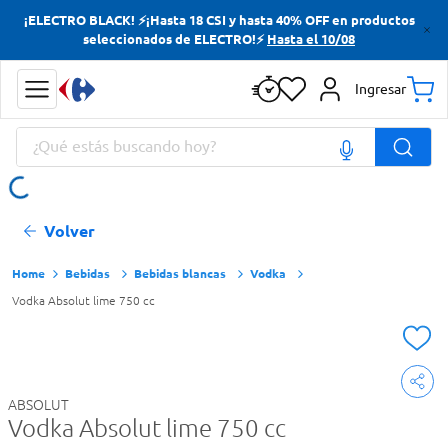
¡ELECTRO BLACK! ⚡¡Hasta 18 CSI y hasta 40% OFF en productos
Términos más buscados
seleccionados de ELECTRO!⚡
Hasta el 10/08
Yerba
Ingresar
Cerveza
¿Qué estás buscando hoy?
Papas Fritas
Doves
Términos más buscados
Volver
Yerba
Cerveza
Bebidas
Bebidas blancas
Vodka
Vodka Absolut lime 750 cc
Papas Fritas
Doves
ABSOLUT
Vodka Absolut lime 750 cc