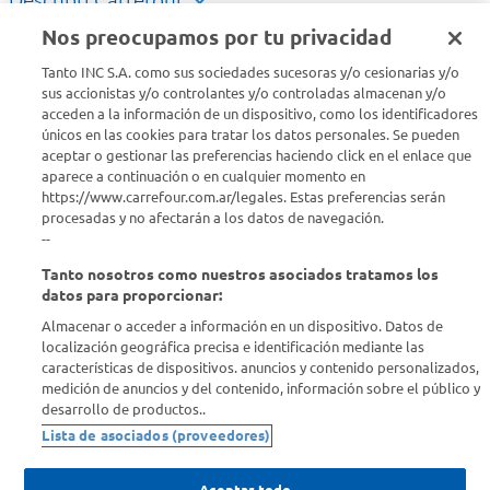
Descubrí Carrefour
Nos preocupamos por tu privacidad
Conocenos
Tanto INC S.A. como sus sociedades sucesoras y/o cesionarias y/o
sus accionistas y/o controlantes y/o controladas almacenan y/o
acceden a la información de un dispositivo, como los identificadores
Info útil
únicos en las cookies para tratar los datos personales. Se pueden
aceptar o gestionar las preferencias haciendo click en el enlace que
aparece a continuación o en cualquier momento en
Comprá Online
https://www.carrefour.com.ar/legales. Estas preferencias serán
procesadas y no afectarán a los datos de navegación.
Enterate de nuestras ofertas
--
Dejanos tu mail para recibir todas las ofertas y promociones antes
Tanto nosotros como nuestros asociados tratamos los
que nadie.
datos para proporcionar:
Almacenar o acceder a información en un dispositivo. Datos de
Provincia
localización geográfica precisa e identificación mediante las
características de dispositivos. anuncios y contenido personalizados,
medición de anuncios y del contenido, información sobre el público y
ENVIAR
desarrollo de productos..
Lista de asociados (proveedores)