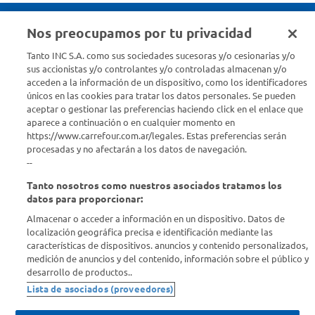
Nos preocupamos por tu privacidad
Seguinos en :
Tanto INC S.A. como sus sociedades sucesoras y/o cesionarias y/o
sus accionistas y/o controlantes y/o controladas almacenan y/o
acceden a la información de un dispositivo, como los identificadores
Estamos para ayudarte
únicos en las cookies para tratar los datos personales. Se pueden
aceptar o gestionar las preferencias haciendo click en el enlace que
¿Tenés una consulta? Comunicate con nosotros
acá
aparece a continuación o en cualquier momento en
https://www.carrefour.com.ar/legales. Estas preferencias serán
Descubrí Carrefour
procesadas y no afectarán a los datos de navegación.
--
Tanto nosotros como nuestros asociados tratamos los
Conocenos
datos para proporcionar:
Almacenar o acceder a información en un dispositivo. Datos de
Info útil
localización geográfica precisa e identificación mediante las
características de dispositivos. anuncios y contenido personalizados,
medición de anuncios y del contenido, información sobre el público y
Comprá Online
desarrollo de productos..
Lista de asociados (proveedores)
Enterate de nuestras ofertas