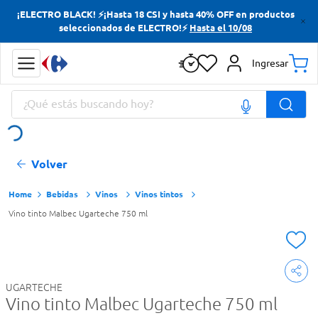
¡ELECTRO BLACK! ⚡¡Hasta 18 CSI y hasta 40% OFF en productos
Términos más buscados
seleccionados de ELECTRO!⚡
Hasta el 10/08
Yerba
Ingresar
Cerveza
¿Qué estás buscando hoy?
Doves
Jabon Tocador
Términos más buscados
Volver
Yerba
Cerveza
Bebidas
Vinos
Vinos tintos
Vino tinto Malbec Ugarteche 750 ml
Doves
Jabon Tocador
UGARTECHE
Vino tinto Malbec Ugarteche 750 ml