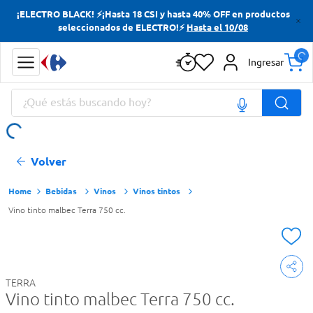
¡ELECTRO BLACK! ⚡¡Hasta 18 CSI y hasta 40% OFF en productos
Términos más buscados
seleccionados de ELECTRO!⚡
Hasta el 10/08
Yerba
Ingresar
Cerveza
¿Qué estás buscando hoy?
Papas Fritas
Doves
Términos más buscados
Volver
Yerba
Cerveza
Bebidas
Vinos
Vinos tintos
Vino tinto malbec Terra 750 cc.
Papas Fritas
Doves
TERRA
Vino tinto malbec Terra 750 cc.