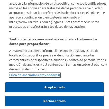
acceden a la información de un dispositivo, como los identificadores
Estamos para ayudarte
únicos en las cookies para tratar los datos personales. Se pueden
aceptar o gestionar las preferencias haciendo click en el enlace que
¿Tenés una consulta? Comunicate con nosotros
acá
aparece a continuación o en cualquier momento en
https://www.carrefour.com.ar/legales. Estas preferencias serán
Descubrí Carrefour
procesadas y no afectarán a los datos de navegación.
--
Tanto nosotros como nuestros asociados tratamos los
Conocenos
datos para proporcionar:
Almacenar o acceder a información en un dispositivo. Datos de
Info útil
localización geográfica precisa e identificación mediante las
características de dispositivos. anuncios y contenido personalizados,
medición de anuncios y del contenido, información sobre el público y
Comprá Online
desarrollo de productos..
Lista de asociados (proveedores)
Enterate de nuestras ofertas
Dejanos tu mail para recibir todas las ofertas y promociones antes
Aceptar todo
que nadie.
Rechazar todo
Provincia