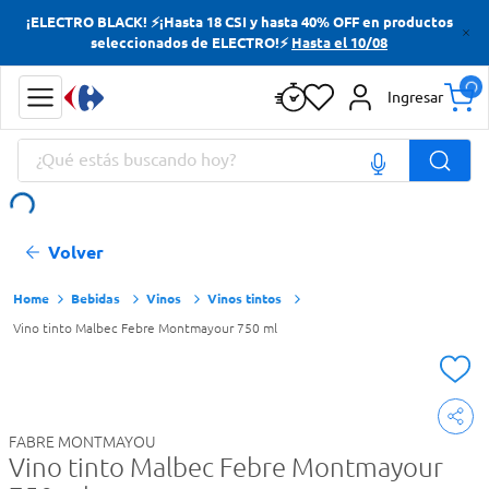
¡ELECTRO BLACK! ⚡¡Hasta 18 CSI y hasta 40% OFF en productos
Términos más buscados
seleccionados de ELECTRO!⚡
Hasta el 10/08
Yerba
Ingresar
Cerveza
¿Qué estás buscando hoy?
Doves
Jabon Tocador
Términos más buscados
Volver
Yerba
Cerveza
Bebidas
Vinos
Vinos tintos
Vino tinto Malbec Febre Montmayour 750 ml
Doves
Jabon Tocador
FABRE MONTMAYOU
Vino tinto Malbec Febre Montmayour