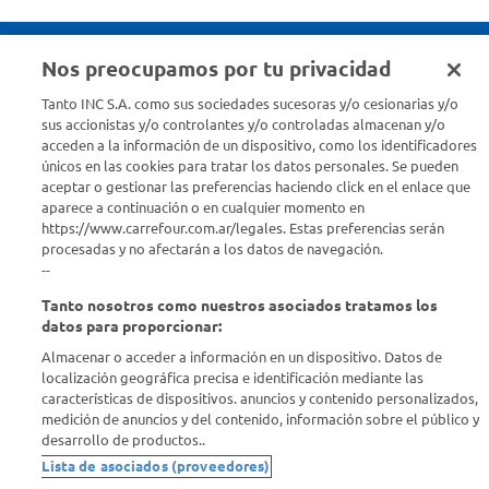
Nos preocupamos por tu privacidad
Seguinos en :
Tanto INC S.A. como sus sociedades sucesoras y/o cesionarias y/o
sus accionistas y/o controlantes y/o controladas almacenan y/o
acceden a la información de un dispositivo, como los identificadores
Estamos para ayudarte
únicos en las cookies para tratar los datos personales. Se pueden
aceptar o gestionar las preferencias haciendo click en el enlace que
¿Tenés una consulta? Comunicate con nosotros
acá
aparece a continuación o en cualquier momento en
https://www.carrefour.com.ar/legales. Estas preferencias serán
Descubrí Carrefour
procesadas y no afectarán a los datos de navegación.
--
Tanto nosotros como nuestros asociados tratamos los
Conocenos
datos para proporcionar:
Almacenar o acceder a información en un dispositivo. Datos de
Info útil
localización geográfica precisa e identificación mediante las
características de dispositivos. anuncios y contenido personalizados,
medición de anuncios y del contenido, información sobre el público y
Comprá Online
desarrollo de productos..
Lista de asociados (proveedores)
Enterate de nuestras ofertas