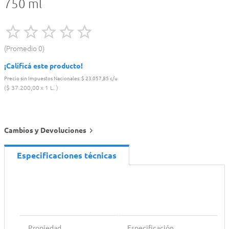
750 ml
Promedio
0
¡Calificá este producto!
Precio sin Impuestos Nacionales:
$ 23.057,85 c/u
$
37
.
200
,
00
1 L.
Cambios y Devoluciones
Especificaciones técnicas
Propiedad
Especificación