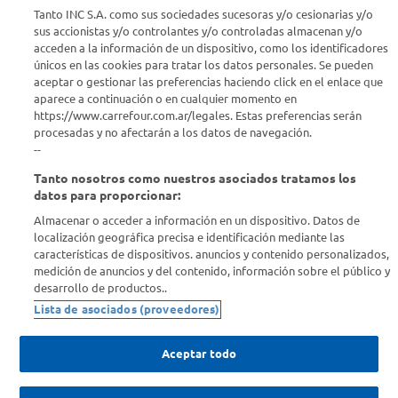
Seguinos en :
Tanto INC S.A. como sus sociedades sucesoras y/o cesionarias y/o
sus accionistas y/o controlantes y/o controladas almacenan y/o
acceden a la información de un dispositivo, como los identificadores
Estamos para ayudarte
únicos en las cookies para tratar los datos personales. Se pueden
aceptar o gestionar las preferencias haciendo click en el enlace que
¿Tenés una consulta? Comunicate con nosotros
acá
aparece a continuación o en cualquier momento en
https://www.carrefour.com.ar/legales. Estas preferencias serán
Descubrí Carrefour
procesadas y no afectarán a los datos de navegación.
--
Tanto nosotros como nuestros asociados tratamos los
Conocenos
datos para proporcionar:
Almacenar o acceder a información en un dispositivo. Datos de
Info útil
localización geográfica precisa e identificación mediante las
características de dispositivos. anuncios y contenido personalizados,
medición de anuncios y del contenido, información sobre el público y
Comprá Online
desarrollo de productos..
Lista de asociados (proveedores)
Enterate de nuestras ofertas
Dejanos tu mail para recibir todas las ofertas y promociones antes
Aceptar todo
que nadie.