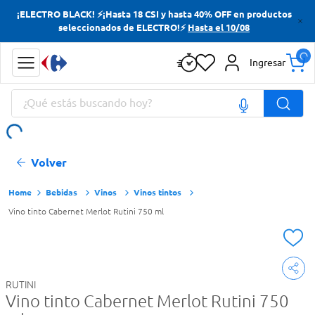
¡ELECTRO BLACK! ⚡¡Hasta 18 CSI y hasta 40% OFF en productos
Términos más buscados
seleccionados de ELECTRO!⚡
Hasta el 10/08
Yerba
Ingresar
Cerveza
¿Qué estás buscando hoy?
Papas Fritas
Doves
Términos más buscados
Volver
Yerba
Cerveza
Bebidas
Vinos
Vinos tintos
Vino tinto Cabernet Merlot Rutini 750 ml
Papas Fritas
Doves
RUTINI
Vino tinto Cabernet Merlot Rutini 750