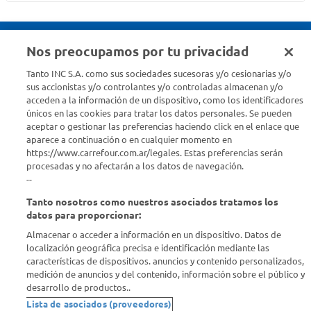
Nos preocupamos por tu privacidad
Seguinos en :
Tanto INC S.A. como sus sociedades sucesoras y/o cesionarias y/o
sus accionistas y/o controlantes y/o controladas almacenan y/o
acceden a la información de un dispositivo, como los identificadores
Estamos para ayudarte
únicos en las cookies para tratar los datos personales. Se pueden
aceptar o gestionar las preferencias haciendo click en el enlace que
¿Tenés una consulta? Comunicate con nosotros
acá
aparece a continuación o en cualquier momento en
https://www.carrefour.com.ar/legales. Estas preferencias serán
Descubrí Carrefour
procesadas y no afectarán a los datos de navegación.
--
Tanto nosotros como nuestros asociados tratamos los
Conocenos
datos para proporcionar:
Almacenar o acceder a información en un dispositivo. Datos de
Info útil
localización geográfica precisa e identificación mediante las
características de dispositivos. anuncios y contenido personalizados,
medición de anuncios y del contenido, información sobre el público y
Comprá Online
desarrollo de productos..
Lista de asociados (proveedores)