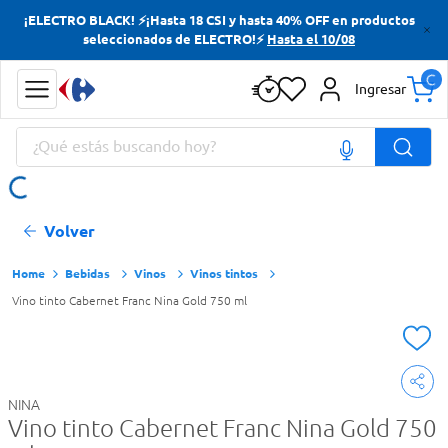
¡ELECTRO BLACK! ⚡¡Hasta 18 CSI y hasta 40% OFF en productos
Términos más buscados
seleccionados de ELECTRO!⚡
Hasta el 10/08
Yerba
Ingresar
Cerveza
¿Qué estás buscando hoy?
Papas Fritas
Doves
Términos más buscados
Volver
Yerba
Cerveza
Bebidas
Vinos
Vinos tintos
Vino tinto Cabernet Franc Nina Gold 750 ml
Papas Fritas
Doves
NINA
Vino tinto Cabernet Franc Nina Gold 750