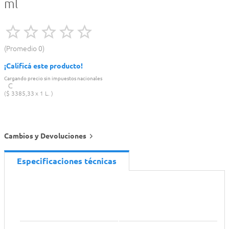
ml
Promedio
0
¡Calificá este producto!
Cargando precio sin impuestos nacionales
$
3385
,
33
1 L.
Cambios y Devoluciones
Especificaciones técnicas