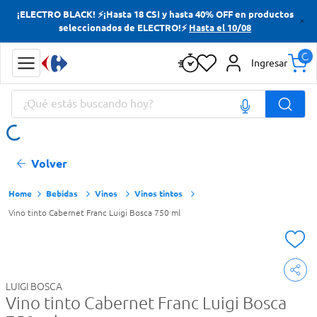
¡ELECTRO BLACK! ⚡¡Hasta 18 CSI y hasta 40% OFF en productos
Términos más buscados
seleccionados de ELECTRO!⚡
Hasta el 10/08
Yerba
Ingresar
Cerveza
¿Qué estás buscando hoy?
Papas Fritas
Doves
Términos más buscados
Volver
Yerba
Cerveza
Bebidas
Vinos
Vinos tintos
Vino tinto Cabernet Franc Luigi Bosca 750 ml
Papas Fritas
Doves
LUIGI BOSCA
Vino tinto Cabernet Franc Luigi Bosca