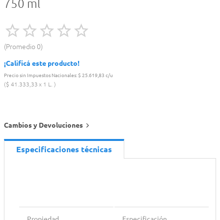
750 ml
Promedio
0
¡Calificá este producto!
Precio sin Impuestos Nacionales:
$ 25.619,83 c/u
$
41
.
333
,
33
1 L.
Cambios y Devoluciones
Especificaciones técnicas
Propiedad
Especificación