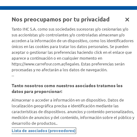
Nos preocupamos por tu privacidad
Seguinos en :
Tanto INC S.A. como sus sociedades sucesoras y/o cesionarias y/o
sus accionistas y/o controlantes y/o controladas almacenan y/o
acceden a la información de un dispositivo, como los identificadores
Estamos para ayudarte
únicos en las cookies para tratar los datos personales. Se pueden
aceptar o gestionar las preferencias haciendo click en el enlace que
¿Tenés una consulta? Comunicate con nosotros
acá
aparece a continuación o en cualquier momento en
https://www.carrefour.com.ar/legales. Estas preferencias serán
Descubrí Carrefour
procesadas y no afectarán a los datos de navegación.
--
Tanto nosotros como nuestros asociados tratamos los
Conocenos
datos para proporcionar:
Almacenar o acceder a información en un dispositivo. Datos de
Info útil
localización geográfica precisa e identificación mediante las
características de dispositivos. anuncios y contenido personalizados,
medición de anuncios y del contenido, información sobre el público y
Comprá Online
desarrollo de productos..
Lista de asociados (proveedores)
Enterate de nuestras ofertas