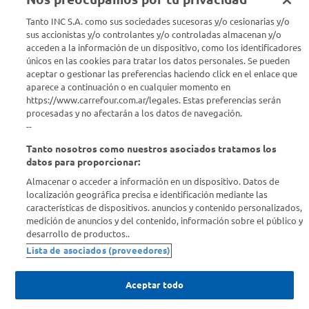
Seguinos en :
Tanto INC S.A. como sus sociedades sucesoras y/o cesionarias y/o
sus accionistas y/o controlantes y/o controladas almacenan y/o
acceden a la información de un dispositivo, como los identificadores
Estamos para ayudarte
únicos en las cookies para tratar los datos personales. Se pueden
aceptar o gestionar las preferencias haciendo click en el enlace que
¿Tenés una consulta? Comunicate con nosotros
acá
aparece a continuación o en cualquier momento en
https://www.carrefour.com.ar/legales. Estas preferencias serán
Descubrí Carrefour
procesadas y no afectarán a los datos de navegación.
--
Tanto nosotros como nuestros asociados tratamos los
Conocenos
datos para proporcionar:
Almacenar o acceder a información en un dispositivo. Datos de
Info útil
localización geográfica precisa e identificación mediante las
características de dispositivos. anuncios y contenido personalizados,
medición de anuncios y del contenido, información sobre el público y
Comprá Online
desarrollo de productos..
Lista de asociados (proveedores)
Enterate de nuestras ofertas
Dejanos tu mail para recibir todas las ofertas y promociones antes
Aceptar todo
que nadie.