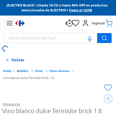
¡ELECTRO BLACK! ⚡¡Hasta 18 CSI y hasta 40% OFF en productos
Términos más buscados
seleccionados de ELECTRO!⚡
Hasta el 10/08
Yerba
Ingresar
Cerveza
¿Qué estás buscando hoy?
Papas Fritas
Doves
Términos más buscados
Volver
Yerba
Cerveza
Bebidas
Vinos
Vinos blancos
Vino blanco dulce Termidor brick 1 lt
Papas Fritas
Doves
TERMIDOR
Vino blanco dulce Termidor brick 1 lt