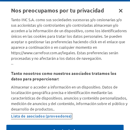
Nos preocupamos por tu privacidad
Seguinos en :
Tanto INC S.A. como sus sociedades sucesoras y/o cesionarias y/o
sus accionistas y/o controlantes y/o controladas almacenan y/o
acceden a la información de un dispositivo, como los identificadores
Estamos para ayudarte
únicos en las cookies para tratar los datos personales. Se pueden
aceptar o gestionar las preferencias haciendo click en el enlace que
¿Tenés una consulta? Comunicate con nosotros
acá
aparece a continuación o en cualquier momento en
https://www.carrefour.com.ar/legales. Estas preferencias serán
Descubrí Carrefour
procesadas y no afectarán a los datos de navegación.
--
Tanto nosotros como nuestros asociados tratamos los
Conocenos
datos para proporcionar:
Almacenar o acceder a información en un dispositivo. Datos de
Info útil
localización geográfica precisa e identificación mediante las
características de dispositivos. anuncios y contenido personalizados,
medición de anuncios y del contenido, información sobre el público y
Comprá Online
desarrollo de productos..
Lista de asociados (proveedores)
Enterate de nuestras ofertas
Dejanos tu mail para recibir todas las ofertas y promociones antes