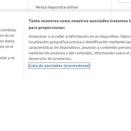
Venta mayorista online
Tanto nosotros como nuestros asociados tratamos l
Gift cards empresariales
para proporcionar:
ccionistas
ón de un
Almacenar o acceder a información en un dispositivo. Datos
los datos
localización geográfica precisa e identificación mediante la
ck en el
características de dispositivos. anuncios y contenido person
medición de anuncios y del contenido, información sobre el 
adas y no
desarrollo de productos..
Lista de asociados (proveedores)
nimal
idad