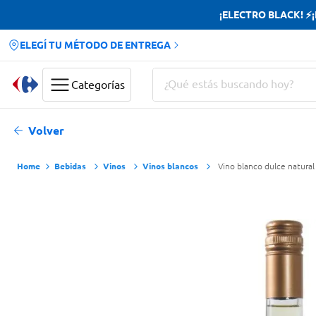
¡ELECTRO BLACK! ⚡¡H
ELEGÍ TU MÉTODO DE ENTREGA
¿Qué estás buscando hoy?
Categorías
Términos más buscados
Volver
Yerba
Bebidas
Vinos
Vinos blancos
Vino blanco dulce natural
Cerveza
Doves
Papas Fritas