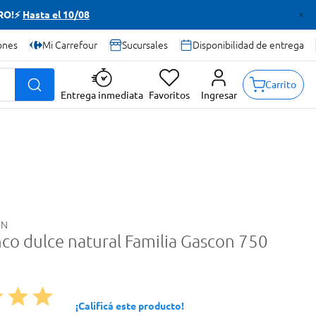
TRO!⚡
Hasta el 10/08
ones
Mi Carrefour
Sucursales
Disponibilidad de entrega
Carrito
Entrega inmediata
Favoritos
Ingresar
ON
nco dulce natural Familia Gascon 750
¡Calificá este producto!