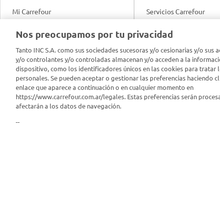
Mi Carrefour
Servicios Carrefour
Info útil
Nos preocupamos por tu privacidad
Productos Carrefour
Legales
Tanto INC S.A. como sus sociedades sucesoras y/o cesionarias y/o sus a
Tarjeta Mi Carrefour
y/o controlantes y/o controladas almacenan y/o acceden a la informaci
Tasas de interés
dispositivo, como los identificadores únicos en las cookies para tratar 
personales. Se pueden aceptar o gestionar las preferencias haciendo cli
Panel Carrefour
enlace que aparece a continuación o en cualquier momento en
Contacto
https://www.carrefour.com.ar/legales. Estas preferencias serán proces
Puntos Verdes
afectarán a los datos de navegación.
Acuerdo con Acyma
--
App Carrefour
Política de Bienestar A
Comprometidos Carrefour
Reporte de Sustentabil