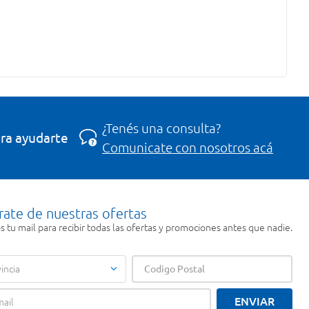
¿Tenés una consulta?
ra ayudarte
Comunicate con nosotros acá
rate de nuestras ofertas
 tu mail para recibir todas las ofertas y promociones antes que nadie.
incia
ENVIAR