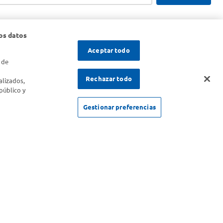
os datos
Aceptar todo
 de
s
Rechazar todo
alizados,
público y
Gestionar preferencias
SOLICITUD DE ARREPENTIMIENTO