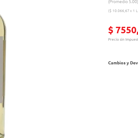
Promedio
5.00
$
10
.
066
,
67
1 L
$
7550
Precio sin Impues
Cambios y Dev