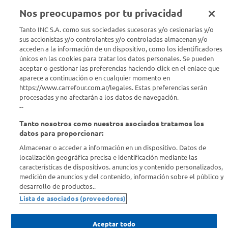
Nos preocupamos por tu privacidad
Seguinos en :
Tanto INC S.A. como sus sociedades sucesoras y/o cesionarias y/o
sus accionistas y/o controlantes y/o controladas almacenan y/o
acceden a la información de un dispositivo, como los identificadores
Estamos para ayudarte
únicos en las cookies para tratar los datos personales. Se pueden
aceptar o gestionar las preferencias haciendo click en el enlace que
¿Tenés una consulta? Comunicate con nosotros
acá
aparece a continuación o en cualquier momento en
https://www.carrefour.com.ar/legales. Estas preferencias serán
Descubrí Carrefour
procesadas y no afectarán a los datos de navegación.
--
Tanto nosotros como nuestros asociados tratamos los
Conocenos
datos para proporcionar:
Almacenar o acceder a información en un dispositivo. Datos de
Info útil
localización geográfica precisa e identificación mediante las
características de dispositivos. anuncios y contenido personalizados,
medición de anuncios y del contenido, información sobre el público y
Comprá Online
desarrollo de productos..
Lista de asociados (proveedores)
Enterate de nuestras ofertas
Dejanos tu mail para recibir todas las ofertas y promociones antes
Aceptar todo
que nadie.