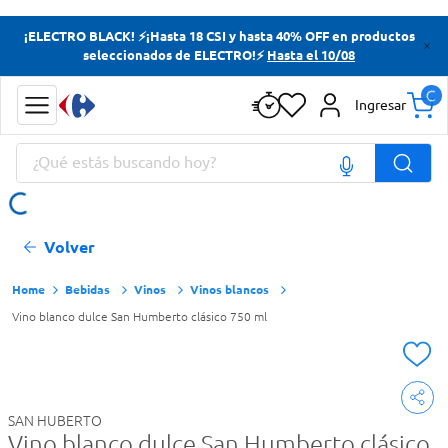
Términos más buscados
¡ELECTRO BLACK! ⚡¡Hasta 18 CSI y hasta 40% OFF en productos
seleccionados de ELECTRO!⚡
Hasta el 10/08
Yerba
Cerveza
Ingresar
Doves
¿Qué estás buscando hoy?
Papas Fritas
Términos más buscados
Volver
Yerba
Cerveza
Bebidas
Vinos
Vinos blancos
Vino blanco dulce San Humberto clásico 750 ml
Doves
Papas Fritas
SAN HUBERTO
Vino blanco dulce San Humberto clásico