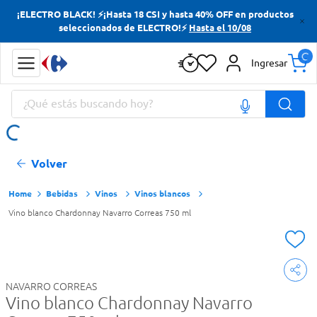
¡ELECTRO BLACK! ⚡¡Hasta 18 CSI y hasta 40% OFF en productos
Términos más buscados
seleccionados de ELECTRO!⚡
Hasta el 10/08
Yerba
Ingresar
Cerveza
¿Qué estás buscando hoy?
Doves
Jabon Tocador
Términos más buscados
Volver
Yerba
Cerveza
Bebidas
Vinos
Vinos blancos
Vino blanco Chardonnay Navarro Correas 750 ml
Doves
Jabon Tocador
NAVARRO CORREAS
Vino blanco Chardonnay Navarro