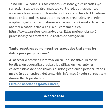
Seguinos en :
Tanto INC S.A. como sus sociedades sucesoras y/o cesionarias y/o
sus accionistas y/o controlantes y/o controladas almacenan y/o
acceden a la información de un dispositivo, como los identificadores
Estamos para ayudarte
únicos en las cookies para tratar los datos personales. Se pueden
aceptar o gestionar las preferencias haciendo click en el enlace que
¿Tenés una consulta? Comunicate con nosotros
acá
aparece a continuación o en cualquier momento en
https://www.carrefour.com.ar/legales. Estas preferencias serán
Descubrí Carrefour
procesadas y no afectarán a los datos de navegación.
--
Tanto nosotros como nuestros asociados tratamos los
Conocenos
datos para proporcionar:
Almacenar o acceder a información en un dispositivo. Datos de
Info útil
localización geográfica precisa e identificación mediante las
características de dispositivos. anuncios y contenido personalizados,
medición de anuncios y del contenido, información sobre el público y
Comprá Online
desarrollo de productos..
Lista de asociados (proveedores)
Enterate de nuestras ofertas
Dejanos tu mail para recibir todas las ofertas y promociones antes
Aceptar todo
que nadie.