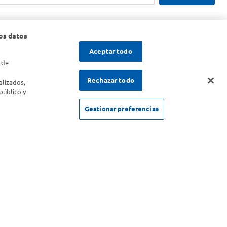
os datos
Aceptar todo
 de
s
Rechazar todo
alizados,
público y
Gestionar preferencias
SOLICITUD DE ARREPENTIMIENTO