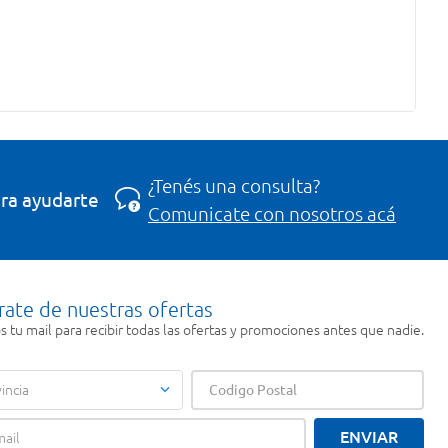
¿Tenés una consulta?
ra ayudarte
Comunicate con nosotros acá
rate de nuestras ofertas
 tu mail para recibir todas las ofertas y promociones antes que nadie.
incia
ENVIAR