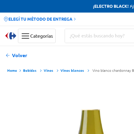
¡ELECTRO BLACK! ⚡¡H
ELEGÍ TU MÉTODO DE ENTREGA
¿Qué estás buscando hoy?
Categorías
Términos más buscados
Volver
Yerba
Bebidas
Vinos
Vinos blancos
Vino blanco chardonnay Bi
Cerveza
Doves
Jabon Tocador