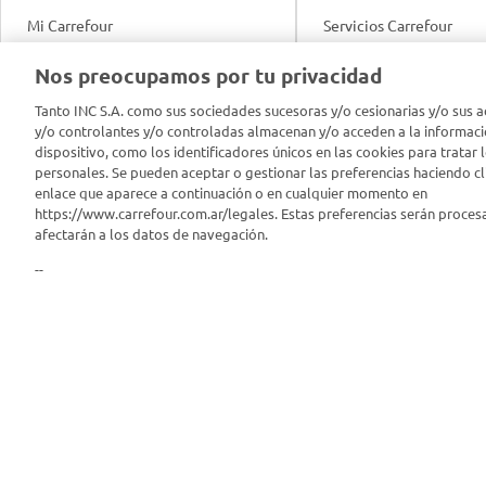
Mi Carrefour
Servicios Carrefour
Info útil
Nos preocupamos por tu privacidad
Productos Carrefour
Legales
Tanto INC S.A. como sus sociedades sucesoras y/o cesionarias y/o sus a
Tarjeta Mi Carrefour
y/o controlantes y/o controladas almacenan y/o acceden a la informaci
Tasas de interés
dispositivo, como los identificadores únicos en las cookies para tratar 
personales. Se pueden aceptar o gestionar las preferencias haciendo cli
Panel Carrefour
enlace que aparece a continuación o en cualquier momento en
Contacto
https://www.carrefour.com.ar/legales. Estas preferencias serán proces
Puntos Verdes
afectarán a los datos de navegación.
Acuerdo con Acyma
--
App Carrefour
Política de Bienestar A
Comprometidos Carrefour
Reporte de Sustentabil