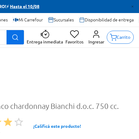
TRO!⚡
Hasta el 10/08
ones
Mi Carrefour
Sucursales
Disponibilidad de entrega
Carrito
Entrega inmediata
Favoritos
Ingresar
co chardonnay Bianchi d.o.c. 750 cc.
¡Calificá este producto!