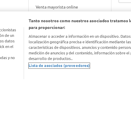
Venta mayorista online
Tanto nosotros como nuestros asociados tratamos l
Gift cards empresariales
para proporcionar:
ccionistas
ón de un
Almacenar o acceder a información en un dispositivo. Datos
los datos
localización geográfica precisa e identificación mediante la
ck en el
características de dispositivos. anuncios y contenido person
medición de anuncios y del contenido, información sobre el 
adas y no
desarrollo de productos..
Lista de asociados (proveedores)
nimal
idad