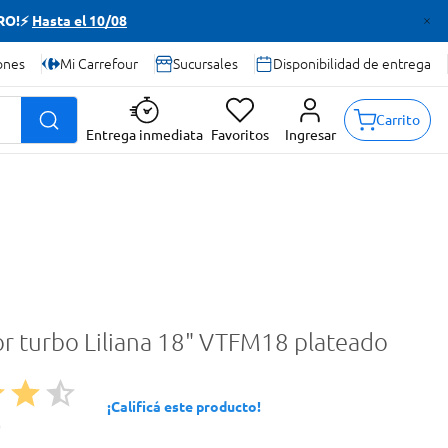
TRO!⚡
Hasta el 10/08
ones
Mi Carrefour
Sucursales
Disponibilidad de entrega
Carrito
Entrega inmediata
Favoritos
Ingresar
or turbo Liliana 18" VTFM18 plateado
¡Calificá este producto!