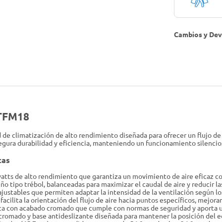
Cambios y Dev
VTFM18
 de climatización de alto rendimiento diseñada para ofrecer un flujo d
gura durabilidad y eficiencia, manteniendo un funcionamiento silencioso
cas
tts de alto rendimiento que garantiza un movimiento de aire eficaz 
o tipo trébol, balanceadas para maximizar el caudal de aire y reducir la
justables que permiten adaptar la intensidad de la ventilación según l
acilita la orientación del flujo de aire hacia puntos específicos, mejora
ica con acabado cromado que cumple con normas de seguridad y aporta u
cromado y base antideslizante diseñada para mantener la posición del 