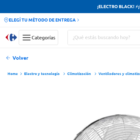
¡ELECTRO BLACK! ⚡¡H
ELEGÍ TU MÉTODO DE ENTREGA
¿Qué estás buscando hoy?
Categorías
Términos más buscados
Volver
Yerba
Electro y tecnología
Climatización
Ventiladores y climati
Cerveza
Doves
Jabon Tocador