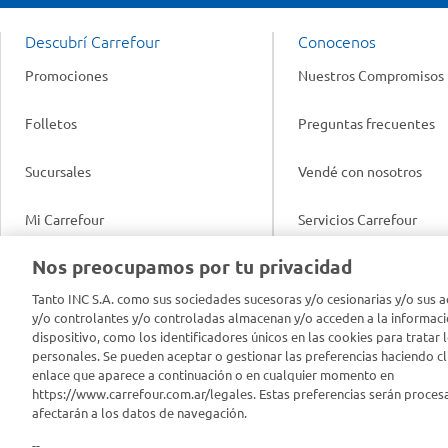
Descubrí Carrefour
Conocenos
Promociones
Nuestros Compromisos
Folletos
Preguntas frecuentes
Sucursales
Vendé con nosotros
Mi Carrefour
Servicios Carrefour
Info útil
Nos preocupamos por tu privacidad
Productos Carrefour
Legales
Tanto INC S.A. como sus sociedades sucesoras y/o cesionarias y/o sus a
Tarjeta Mi Carrefour
y/o controlantes y/o controladas almacenan y/o acceden a la informaci
Tasas de interés
dispositivo, como los identificadores únicos en las cookies para tratar 
personales. Se pueden aceptar o gestionar las preferencias haciendo cli
Panel Carrefour
enlace que aparece a continuación o en cualquier momento en
Contacto
https://www.carrefour.com.ar/legales. Estas preferencias serán proces
Puntos Verdes
afectarán a los datos de navegación.
Acuerdo con Acyma
--