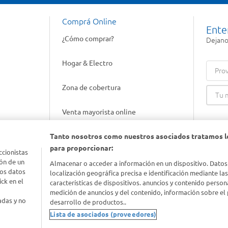
Comprá Online
Ente
¿Cómo comprar?
Dejanos
Hogar & Electro
Prov
Zona de cobertura
Venta mayorista online
Tanto nosotros como nuestros asociados tratamos l
Gift cards empresariales
para proporcionar:
ccionistas
ón de un
Almacenar o acceder a información en un dispositivo. Datos
los datos
localización geográfica precisa e identificación mediante la
ck en el
características de dispositivos. anuncios y contenido person
medición de anuncios y del contenido, información sobre el 
adas y no
desarrollo de productos..
Lista de asociados (proveedores)