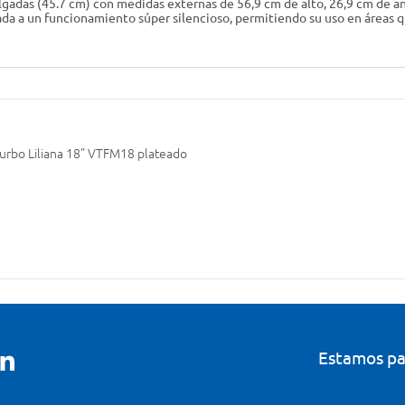
gadas (45.7 cm) con medidas externas de 56,9 cm de alto, 26,9 cm de a
ada a un funcionamiento súper silencioso, permitiendo su uso en áreas q
turbo Liliana 18" VTFM18 plateado
Estamos pa