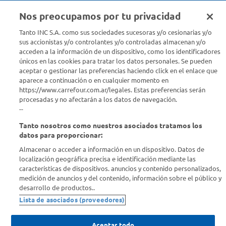
Nos preocupamos por tu privacidad
Seguinos en :
Tanto INC S.A. como sus sociedades sucesoras y/o cesionarias y/o
sus accionistas y/o controlantes y/o controladas almacenan y/o
acceden a la información de un dispositivo, como los identificadores
Estamos para ayudarte
únicos en las cookies para tratar los datos personales. Se pueden
aceptar o gestionar las preferencias haciendo click en el enlace que
¿Tenés una consulta? Comunicate con nosotros
acá
aparece a continuación o en cualquier momento en
https://www.carrefour.com.ar/legales. Estas preferencias serán
Descubrí Carrefour
procesadas y no afectarán a los datos de navegación.
--
Tanto nosotros como nuestros asociados tratamos los
Conocenos
datos para proporcionar:
Almacenar o acceder a información en un dispositivo. Datos de
Info útil
localización geográfica precisa e identificación mediante las
características de dispositivos. anuncios y contenido personalizados,
medición de anuncios y del contenido, información sobre el público y
Comprá Online
desarrollo de productos..
Lista de asociados (proveedores)
Enterate de nuestras ofertas
Dejanos tu mail para recibir todas las ofertas y promociones antes
Aceptar todo