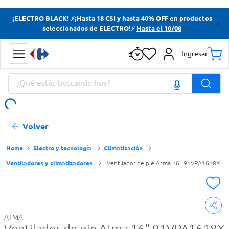
Términos más buscados
¡ELECTRO BLACK! ⚡¡Hasta 18 CSI y hasta 40% OFF en productos
seleccionados de ELECTRO!⚡
Hasta el 10/08
Yerba
Cerveza
Ingresar
Doves
¿Qué estás buscando hoy?
Papas Fritas
Términos más buscados
Volver
Yerba
Cerveza
Electro y tecnología
Climatización
Ventiladores y climatizadores
Ventilador de pie Atma 16" 91VPA1618X
Doves
Papas Fritas
ATMA