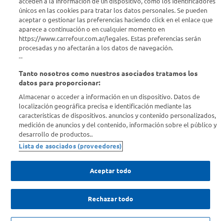
acceden a la información de un dispositivo, como los identificadores
Estamos para ayudarte
únicos en las cookies para tratar los datos personales. Se pueden
aceptar o gestionar las preferencias haciendo click en el enlace que
¿Tenés una consulta? Comunicate con nosotros
acá
aparece a continuación o en cualquier momento en
https://www.carrefour.com.ar/legales. Estas preferencias serán
Descubrí Carrefour
procesadas y no afectarán a los datos de navegación.
--
Tanto nosotros como nuestros asociados tratamos los
Conocenos
datos para proporcionar:
Almacenar o acceder a información en un dispositivo. Datos de
Info útil
localización geográfica precisa e identificación mediante las
características de dispositivos. anuncios y contenido personalizados,
medición de anuncios y del contenido, información sobre el público y
Comprá Online
desarrollo de productos..
Lista de asociados (proveedores)
Enterate de nuestras ofertas
Dejanos tu mail para recibir todas las ofertas y promociones antes
Aceptar todo
que nadie.
Rechazar todo
Provincia