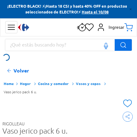
¡ELECTRO BLACK! ⚡¡Hasta 18 CSI y hasta 40% OFF en productos
Términos más buscados
seleccionados de ELECTRO!⚡
Hasta el 10/08
Yerba
Ingresar
Cerveza
¿Qué estás buscando hoy?
Doves
Jabon Tocador
Términos más buscados
Volver
Yerba
Cerveza
Hogar
Cocina y comedor
Vasos y copas
Vaso jerico pack 6 u.
Doves
Jabon Tocador
RIGOLLEAU
Vaso jerico pack 6 u.